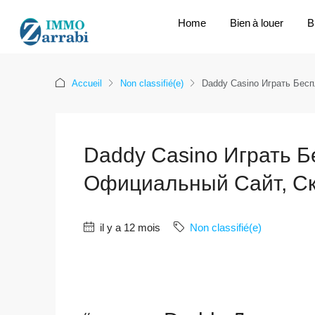
Home
Bien à louer
B
Accueil
Non classifié(e)
Daddy Casino Играть Бес
Daddy Casino Играть Б
Официальный Сайт, Ск
il y a 12 mois
Non classifié(e)