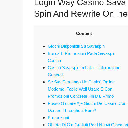
Login Way Casinò Sava 
Spin And Rewrite Online
Content
Giochi Disponibili Su Savaspin
Bonus E Promozioni Pada Savaspin
Casino
Casinò Savaspin In Italia – Informazioni
Generali
Se Stai Cercando Un Casinò Online
Moderno, Facile Weil Usare E Con
Promozioni Concrete Fin Dal Primo
Posso Giocare Aje Giochi Del Casinò Con
Denaro Throughout Euro?
Promozioni
Offerta Di Giri Gratuiti Per I Nuovi Giocatori