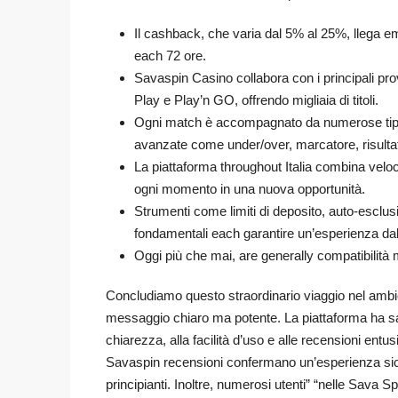
Il cashback, che varia dal 5% al 25%, llega 
each 72 ore.
Savaspin Casino collabora con i principali pr
Play e Play’n GO, offrendo migliaia di titoli.
Ogni match è accompagnato da numerose tipol
avanzate come under/over, marcatore, risultat
La piattaforma throughout Italia combina veloci
ogni momento in una nuova opportunità.
Strumenti come limiti di deposito, auto-esclu
fondamentali each garantire un’esperienza da
Oggi più che mai, are generally compatibilità 
Concludiamo questo straordinario viaggio nel ambien
messaggio chiaro ma potente. La piattaforma ha sapu
chiarezza, alla facilità d’uso e alle recensioni ent
Savaspin recensioni confermano un’esperienza sicu
principianti. Inoltre, numerosi utenti” “nelle Sava S