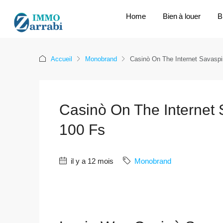
Home
Bien à louer
B
Accueil
Monobrand
Casinò On The Internet Savaspi
Casinò On The Internet 
100 Fs
il y a 12 mois
Monobrand