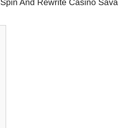
Spin And Rewrite Casinò Sava