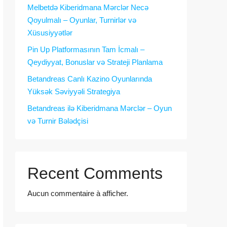
Melbetdə Kiberidmana Mərclər Necə
Qoyulmalı – Oyunlar, Turnirlər və
Xüsusiyyətlər
Pin Up Platformasının Tam İcmalı –
Qeydiyyat, Bonuslar və Strateji Planlama
Betandreas Canlı Kazino Oyunlarında
Yüksək Səviyyəli Strategiya
Betandreas ilə Kiberidmana Mərclər – Oyun
və Turnir Bələdçisi
Recent Comments
Aucun commentaire à afficher.