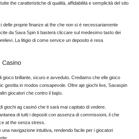
 the caratteristiche di qualità, affidabilità e semplicità del sito
ici delle proprie finanze at the che non si è necessariamente
ncite da Sava Spin ti basterà cliccare sul medesimo tasto dei
relievi. La litigio di come service un deposito è resa
 Casino
di gioco brillante, sicuro e avveduto. Crediamo che elle gioco
c gestita in modos consapevole. Oltre aje giochi live, Savaspin
ltri giocatori che contro il bajío.
 giochi ag casinò che ti sarà mai capitato di vedere.
tantanea di tutti i depositi con assenza di commissioni, il che
ice at the senza stress.
una navigazione intuitiva, rendendo facile per i giocatori
rite.