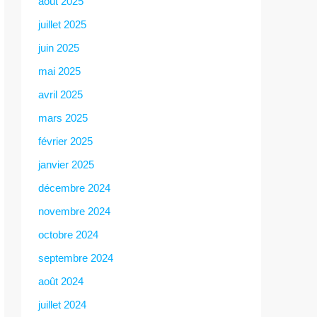
août 2025
juillet 2025
juin 2025
mai 2025
avril 2025
mars 2025
février 2025
janvier 2025
décembre 2024
novembre 2024
octobre 2024
septembre 2024
août 2024
juillet 2024