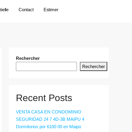
ielle
Contact
Estimer
Rechercher
Rechercher
Recent Posts
VENTA CASA EN CONDOMINIO
SEGURIDAD 24 7 4D-3B MAIPU 4
Dormitorios por 6100 00 en Maipú