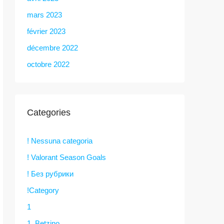
mars 2023
février 2023
décembre 2022
octobre 2022
Categories
! Nessuna categoria
! Valorant Season Goals
! Без рубрики
!Category
1
1. Betzino