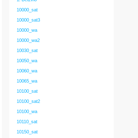
10000_sat
10000_sat3
10000_wa
10000_wa2
10030_sat
10050_wa
10060_wa
10065_wa
10100_sat
10100_sat2
10100_wa
10110_sat
10150_sat