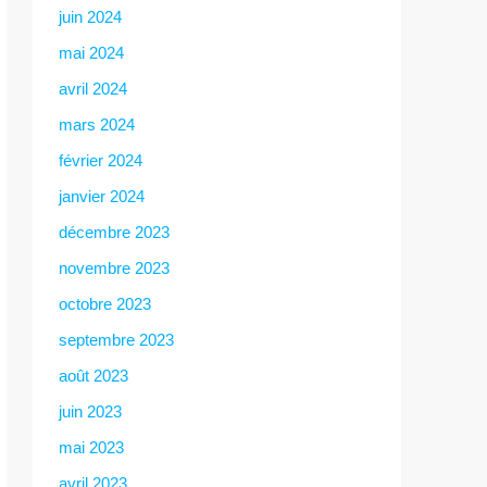
juin 2024
mai 2024
avril 2024
mars 2024
février 2024
janvier 2024
décembre 2023
novembre 2023
octobre 2023
septembre 2023
août 2023
juin 2023
mai 2023
avril 2023