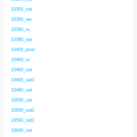
10300_sat
10300_wa
10380_ru
10390_sat
10400_prod
10400_ru
10400_sat
10400_sat3
10480_sat
10500_sat
10500_sat2
10550_sat2
10600_sat