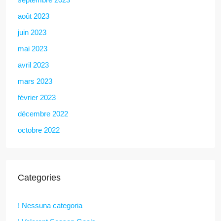
août 2023
juin 2023
mai 2023
avril 2023
mars 2023
février 2023
décembre 2022
octobre 2022
Categories
! Nessuna categoria