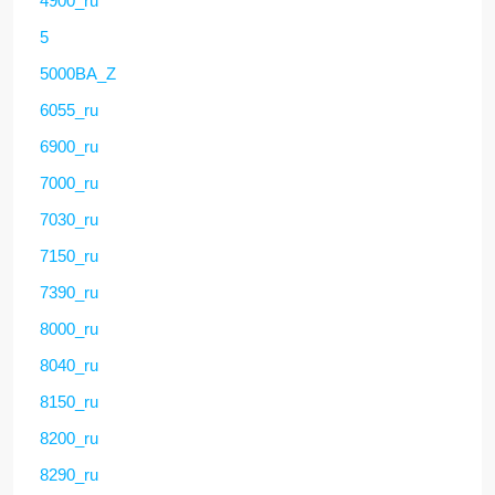
4900_ru
5
5000BA_Z
6055_ru
6900_ru
7000_ru
7030_ru
7150_ru
7390_ru
8000_ru
8040_ru
8150_ru
8200_ru
8290_ru