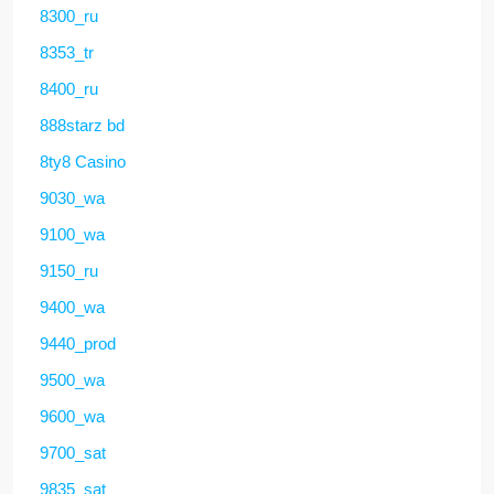
8300_ru
8353_tr
8400_ru
888starz bd
8ty8 Casino
9030_wa
9100_wa
9150_ru
9400_wa
9440_prod
9500_wa
9600_wa
9700_sat
9835_sat