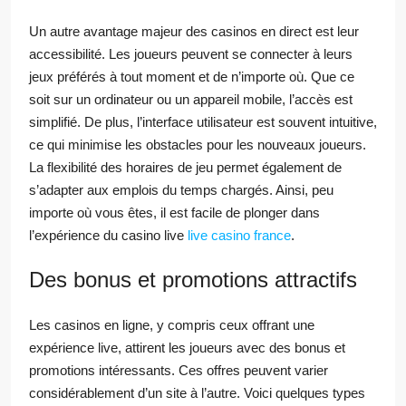
Un autre avantage majeur des casinos en direct est leur
accessibilité. Les joueurs peuvent se connecter à leurs
jeux préférés à tout moment et de n’importe où. Que ce
soit sur un ordinateur ou un appareil mobile, l’accès est
simplifié. De plus, l’interface utilisateur est souvent intuitive,
ce qui minimise les obstacles pour les nouveaux joueurs.
La flexibilité des horaires de jeu permet également de
s’adapter aux emplois du temps chargés. Ainsi, peu
importe où vous êtes, il est facile de plonger dans
l’expérience du casino live
live casino france
.
Des bonus et promotions attractifs
Les casinos en ligne, y compris ceux offrant une
expérience live, attirent les joueurs avec des bonus et
promotions intéressants. Ces offres peuvent varier
considérablement d’un site à l’autre. Voici quelques types