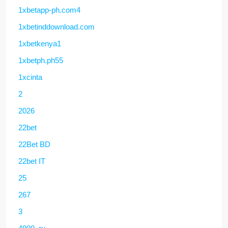
1xbetapp-ph.com4
1xbetinddownload.com
1xbetkenya1
1xbetph.ph55
1xcinta
2
2026
22bet
22Bet BD
22bet IT
25
267
3