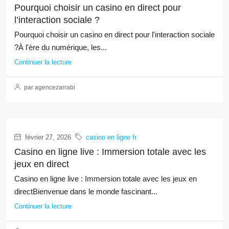
Pourquoi choisir un casino en direct pour
l’interaction sociale ?
Pourquoi choisir un casino en direct pour l'interaction sociale
?À l'ère du numérique, les...
Continuer la lecture
par agencezarrabi
février 27, 2026
casino en ligne fr
Casino en ligne live : Immersion totale avec les
jeux en direct
Casino en ligne live : Immersion totale avec les jeux en
directBienvenue dans le monde fascinant...
Continuer la lecture