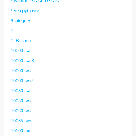
! Valorant Season Goals
! Без рубрики
!Category
1
1. Betzino
10000_sat
10000_sat3
10000_wa
10000_wa2
10030_sat
10050_wa
10060_wa
10065_wa
10100_sat