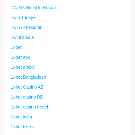
1WIN Official In Russia
1win Turkiye
1win uzbekistan
1winRussia
1xbet
1xbet apk
1xbet arabic
1xbet Bangladesh
1xbet Casino AZ
1xbet casino BD
1xbet casino french
1xbet india
1xbet Korea