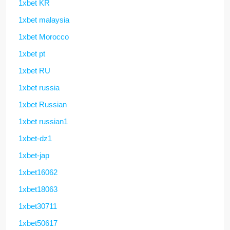
1xbet KR
1xbet malaysia
1xbet Morocco
1xbet pt
1xbet RU
1xbet russia
1xbet Russian
1xbet russian1
1xbet-dz1
1xbet-jap
1xbet16062
1xbet18063
1xbet30711
1xbet50617