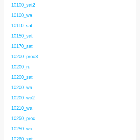
10100_sat2
10100_wa
10110_sat
10150_sat
10170_sat
10200_prod3
10200_ru
10200_sat
10200_wa
10200_wa2
10210_wa
10250_prod
10250_wa
10260_sat