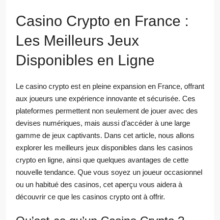
Casino Crypto en France :
Les Meilleurs Jeux
Disponibles en Ligne
Le casino crypto est en pleine expansion en France, offrant
aux joueurs une expérience innovante et sécurisée. Ces
plateformes permettent non seulement de jouer avec des
devises numériques, mais aussi d’accéder à une large
gamme de jeux captivants. Dans cet article, nous allons
explorer les meilleurs jeux disponibles dans les casinos
crypto en ligne, ainsi que quelques avantages de cette
nouvelle tendance. Que vous soyez un joueur occasionnel
ou un habitué des casinos, cet aperçu vous aidera à
découvrir ce que les casinos crypto ont à offrir.