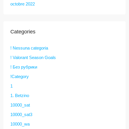
octobre 2022
Categories
! Nessuna categoria
! Valorant Season Goals
! Без рубрики
!Category
1
1. Betzino
10000_sat
10000_sat3
10000_wa