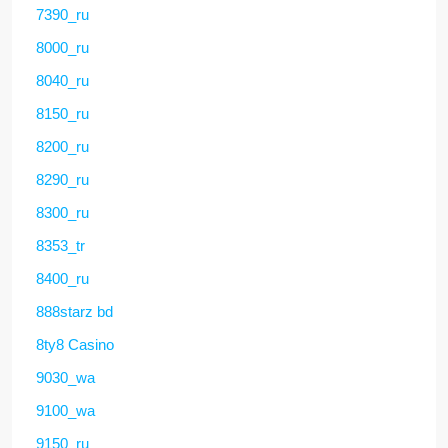
7390_ru
8000_ru
8040_ru
8150_ru
8200_ru
8290_ru
8300_ru
8353_tr
8400_ru
888starz bd
8ty8 Casino
9030_wa
9100_wa
9150_ru