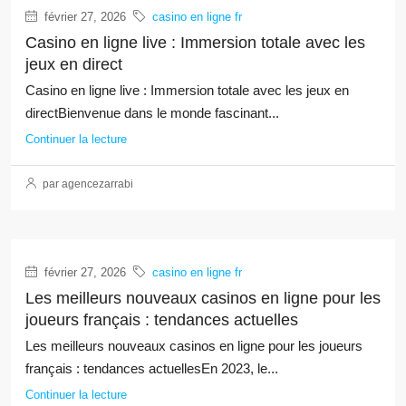
février 27, 2026
casino en ligne fr
Casino en ligne live : Immersion totale avec les
jeux en direct
Casino en ligne live : Immersion totale avec les jeux en
directBienvenue dans le monde fascinant...
Continuer la lecture
par agencezarrabi
février 27, 2026
casino en ligne fr
Les meilleurs nouveaux casinos en ligne pour les
joueurs français : tendances actuelles
Les meilleurs nouveaux casinos en ligne pour les joueurs
français : tendances actuellesEn 2023, le...
Continuer la lecture