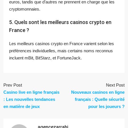
euros, tandis que d’autres ne prennent en charge que les
cryptomonnaies.
5. Quels sont les meilleurs casinos crypto en
France ?
Les meilleurs casinos crypto en France varient selon les
préférences individuelles, mais certains noms reconnus
incluent mBit, BitStarz, et FortuneJack.
Prev Post
Next Post
Casino live en ligne français
Nouveaux casinos en ligne
: Les nouvelles tendances
français : Quelle sécurité
en matière de jeux
pour les joueurs ?
agencezarrabi