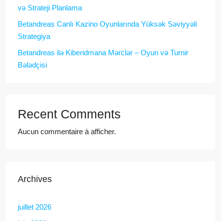
və Strateji Planlama
Betandreas Canlı Kazino Oyunlarında Yüksək Səviyyəli
Strategiya
Betandreas ilə Kiberidmana Mərclər – Oyun və Turnir
Bələdçisi
Recent Comments
Aucun commentaire à afficher.
Archives
juillet 2026