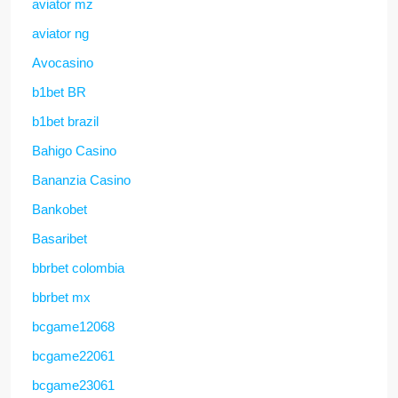
aviator mz
aviator ng
Avocasino
b1bet BR
b1bet brazil
Bahigo Casino
Bananzia Casino
Bankobet
Basaribet
bbrbet colombia
bbrbet mx
bcgame12068
bcgame22061
bcgame23061