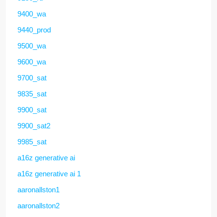
9400_wa
9440_prod
9500_wa
9600_wa
9700_sat
9835_sat
9900_sat
9900_sat2
9985_sat
a16z generative ai
a16z generative ai 1
aaronallston1
aaronallston2