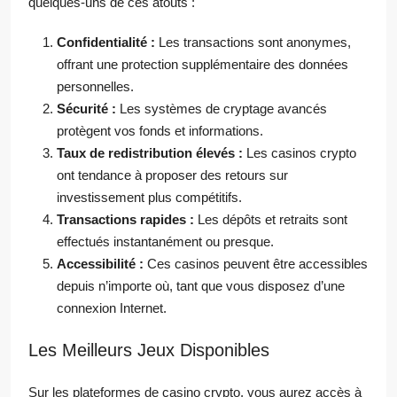
quelques-uns de ces atouts :
Confidentialité :
Les transactions sont anonymes,
offrant une protection supplémentaire des données
personnelles.
Sécurité :
Les systèmes de cryptage avancés
protègent vos fonds et informations.
Taux de redistribution élevés :
Les casinos crypto
ont tendance à proposer des retours sur
investissement plus compétitifs.
Transactions rapides :
Les dépôts et retraits sont
effectués instantanément ou presque.
Accessibilité :
Ces casinos peuvent être accessibles
depuis n’importe où, tant que vous disposez d’une
connexion Internet.
Les Meilleurs Jeux Disponibles
Sur les plateformes de casino crypto, vous aurez accès à