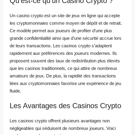
Qu’est-ce qu’un Casino Crypto ?
Un casino crypto est un site de jeux en ligne qui accepte
les cryptomonnaies comme moyen de dépôt et de retrait.
Ce modèle permet aux joueurs de profiter d’une plus
grande confidentialité ainsi que d’une sécurité accrue lors
de leurs transactions. Les casinos crypto s’adaptent
rapidement aux préférences des joueurs modernes. Ils
proposent souvent des taux de redistribution plus élevés
que les casinos traditionnels, ce qui attire de nombreux
amateurs de jeux. De plus, la rapidité des transactions
liées aux cryptomonnaies favorise une expérience de jeu
fluide.
Les Avantages des Casinos Crypto
Les casinos crypto offrent plusieurs avantages non
négligeables qui séduisent de nombreux joueurs. Voici