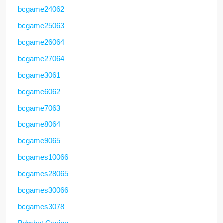
bcgame24062
bcgame25063
bcgame26064
bcgame27064
bcgame3061
bcgame6062
bcgame7063
bcgame8064
bcgame9065
bcgames10066
bcgames28065
bcgames30066
bcgames3078
Bdmbet Casino