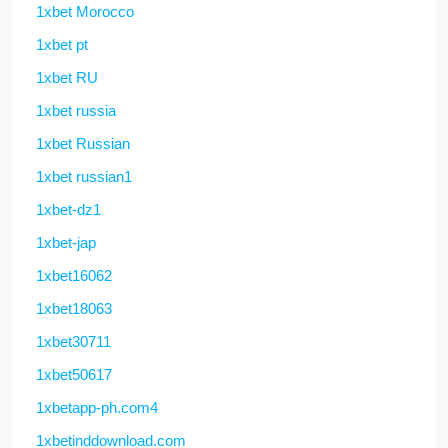
1xbet Morocco
1xbet pt
1xbet RU
1xbet russia
1xbet Russian
1xbet russian1
1xbet-dz1
1xbet-jap
1xbet16062
1xbet18063
1xbet30711
1xbet50617
1xbetapp-ph.com4
1xbetinddownload.com