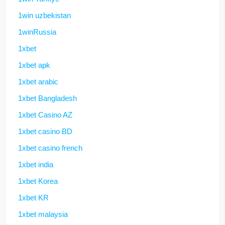
1win uzbekistan
1winRussia
1xbet
1xbet apk
1xbet arabic
1xbet Bangladesh
1xbet Casino AZ
1xbet casino BD
1xbet casino french
1xbet india
1xbet Korea
1xbet KR
1xbet malaysia