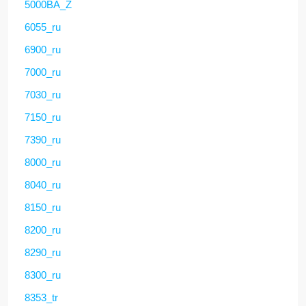
5000BA_Z
6055_ru
6900_ru
7000_ru
7030_ru
7150_ru
7390_ru
8000_ru
8040_ru
8150_ru
8200_ru
8290_ru
8300_ru
8353_tr