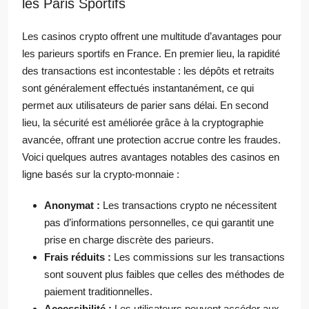
les Paris Sportifs
Les casinos crypto offrent une multitude d’avantages pour
les parieurs sportifs en France. En premier lieu, la rapidité
des transactions est incontestable : les dépôts et retraits
sont généralement effectués instantanément, ce qui
permet aux utilisateurs de parier sans délai. En second
lieu, la sécurité est améliorée grâce à la cryptographie
avancée, offrant une protection accrue contre les fraudes.
Voici quelques autres avantages notables des casinos en
ligne basés sur la crypto-monnaie :
Anonymat :
Les transactions crypto ne nécessitent
pas d’informations personnelles, ce qui garantit une
prise en charge discrète des parieurs.
Frais réduits :
Les commissions sur les transactions
sont souvent plus faibles que celles des méthodes de
paiement traditionnelles.
Accessibilité :
Les utilisateurs peuvent accéder aux