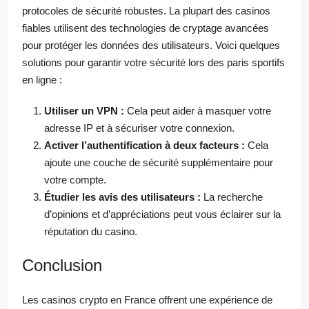
protocoles de sécurité robustes. La plupart des casinos
fiables utilisent des technologies de cryptage avancées
pour protéger les données des utilisateurs. Voici quelques
solutions pour garantir votre sécurité lors des paris sportifs
en ligne :
Utiliser un VPN :
Cela peut aider à masquer votre
adresse IP et à sécuriser votre connexion.
Activer l’authentification à deux facteurs :
Cela
ajoute une couche de sécurité supplémentaire pour
votre compte.
Étudier les avis des utilisateurs :
La recherche
d’opinions et d’appréciations peut vous éclairer sur la
réputation du casino.
Conclusion
Les casinos crypto en France offrent une expérience de