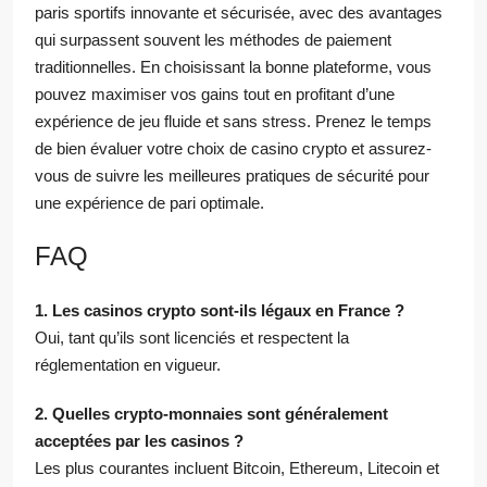
paris sportifs innovante et sécurisée, avec des avantages
qui surpassent souvent les méthodes de paiement
traditionnelles. En choisissant la bonne plateforme, vous
pouvez maximiser vos gains tout en profitant d’une
expérience de jeu fluide et sans stress. Prenez le temps
de bien évaluer votre choix de casino crypto et assurez-
vous de suivre les meilleures pratiques de sécurité pour
une expérience de pari optimale.
FAQ
1. Les casinos crypto sont-ils légaux en France ?
Oui, tant qu’ils sont licenciés et respectent la
réglementation en vigueur.
2. Quelles crypto-monnaies sont généralement
acceptées par les casinos ?
Les plus courantes incluent Bitcoin, Ethereum, Litecoin et