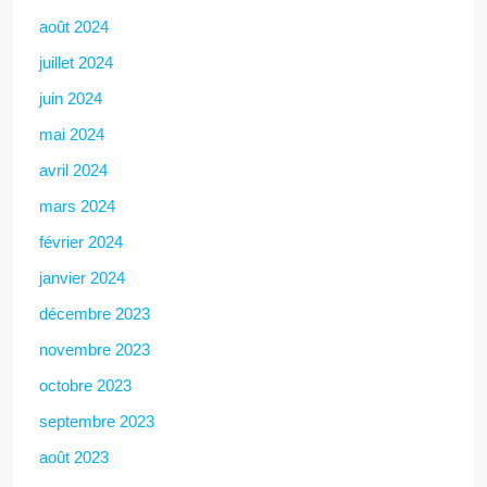
août 2024
juillet 2024
juin 2024
mai 2024
avril 2024
mars 2024
février 2024
janvier 2024
décembre 2023
novembre 2023
octobre 2023
septembre 2023
août 2023