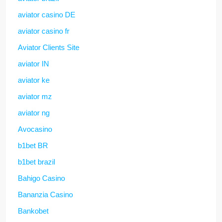
aviator casino DE
aviator casino fr
Aviator Clients Site
aviator IN
aviator ke
aviator mz
aviator ng
Avocasino
b1bet BR
b1bet brazil
Bahigo Casino
Bananzia Casino
Bankobet