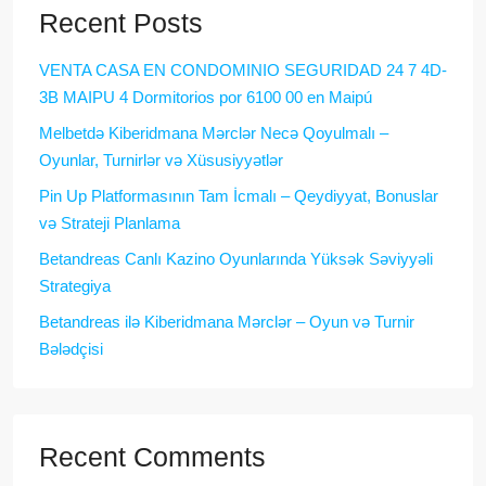
Recent Posts
VENTA CASA EN CONDOMINIO SEGURIDAD 24 7 4D-
3B MAIPU 4 Dormitorios por 6100 00 en Maipú
Melbetdə Kiberidmana Mərclər Necə Qoyulmalı –
Oyunlar, Turnirlər və Xüsusiyyətlər
Pin Up Platformasının Tam İcmalı – Qeydiyyat, Bonuslar
və Strateji Planlama
Betandreas Canlı Kazino Oyunlarında Yüksək Səviyyəli
Strategiya
Betandreas ilə Kiberidmana Mərclər – Oyun və Turnir
Bələdçisi
Recent Comments