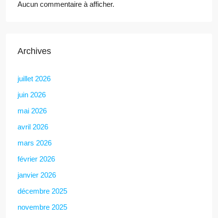
Aucun commentaire à afficher.
Archives
juillet 2026
juin 2026
mai 2026
avril 2026
mars 2026
février 2026
janvier 2026
décembre 2025
novembre 2025