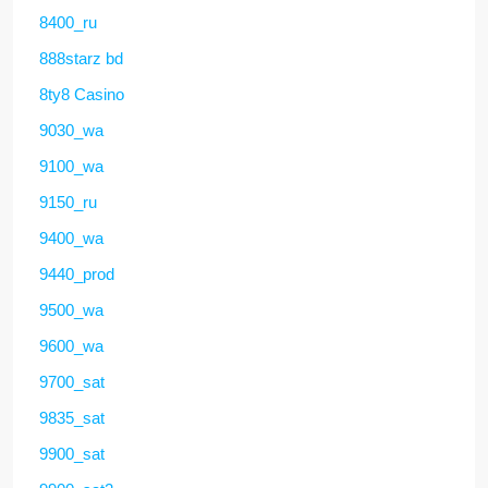
8400_ru
888starz bd
8ty8 Casino
9030_wa
9100_wa
9150_ru
9400_wa
9440_prod
9500_wa
9600_wa
9700_sat
9835_sat
9900_sat