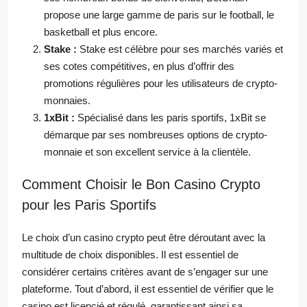
propose une large gamme de paris sur le football, le
basketball et plus encore.
Stake :
Stake est célèbre pour ses marchés variés et
ses cotes compétitives, en plus d’offrir des
promotions régulières pour les utilisateurs de crypto-
monnaies.
1xBit :
Spécialisé dans les paris sportifs, 1xBit se
démarque par ses nombreuses options de crypto-
monnaie et son excellent service à la clientèle.
Comment Choisir le Bon Casino Crypto
pour les Paris Sportifs
Le choix d’un casino crypto peut être déroutant avec la
multitude de choix disponibles. Il est essentiel de
considérer certains critères avant de s’engager sur une
plateforme. Tout d’abord, il est essentiel de vérifier que le
casino est licencié et régulé, garantissant ainsi sa