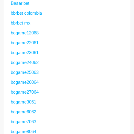
Basaribet
bbrbet colombia
bbrbet mx
bcgame12068
bcgame22061
bcgame23061
bcgame24062
bcgame25063
bcgame26064
bcgame27064
bcgame3061
bcgame6062
bcgame7063
bcgame8064