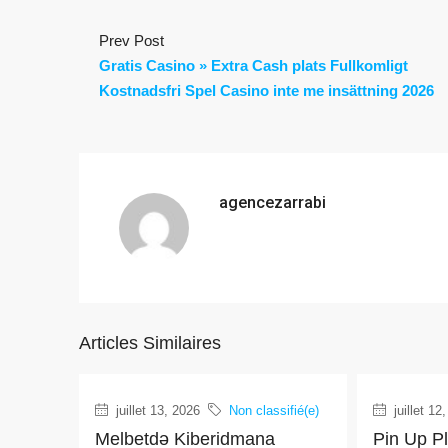
Gratis Casino » Extra Cash plats Fullkomligt
Kostnadsfri Spel Casino inte me insättning 2026
agencezarrabi
Articles Similaires
juillet 13, 2026
Non classifié(e)
juillet 12
Melbetdə Kiberidmana
Pin Up P
Mərclər Necə Qoyulmalı –
İcmalı – 
Oyunlar, Turnirlər və
və Strate