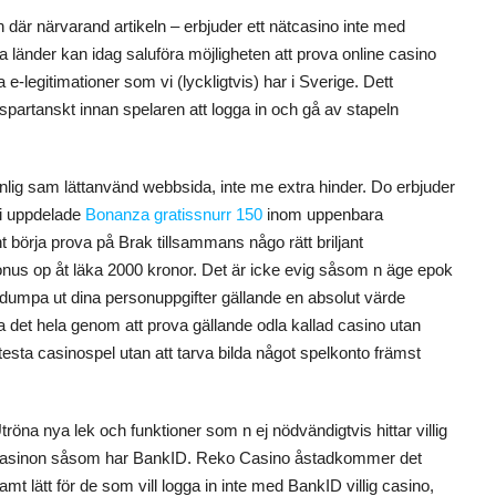
är närvarand artikeln – erbjuder ett nätcasino inte med
uta länder kan idag saluföra möjligheten att prova online casino
e-legitimationer som vi (lyckligtvis) har i Sverige. Dett
partanskt innan spelaren att logga in och gå av stapeln
nlig sam lättanvänd webbsida, inte me extra hinder. Do erbjuder
i uppdelade
Bonanza gratissnurr 150
inom uppenbara
ant börja prova på Brak tillsammans någo rätt briljant
us op åt läka 2000 kronor. Det är icke evig såsom n äge epok
tt dumpa ut dina personuppgifter gällande en absolut värde
fta det hela genom att prova gällande odla kallad casino utan
t testa casinospel utan att tarva bilda något spelkonto främst
unktioner som n ej nödvändigtvis hittar villig casinon såsom har
 åstadkommer det samt lätt för de som vill logga in inte med
obilverifiering. Genom att påvisa ditt mobilnummer och författa