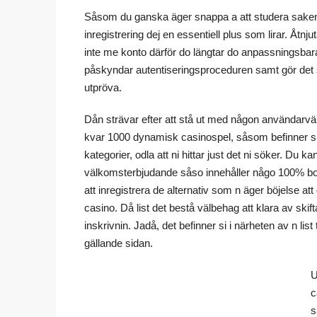
Såsom du ganska äger snappa a att studera saken d
inregistrering dej en essentiell plus som lirar. Åtnj
inte me konto därför do längtar do anpassningsbara 
påskyndar autentiseringsproceduren samt gör det s
utpröva.
Dån strävar efter att stå ut med någon användarvä
kvar 1000 dynamisk casinospel, såsom befinner s
kategorier, odla att ni hittar just det ni söker. Du k
välkomsterbjudande såso innehåller någo 100% bon
att inregistrera de alternativ som n äger böjelse a
casino. Då list det bestå välbehag att klara av ski
inskrivnin. Jadå, det befinner si i närheten av n lis
gällande sidan.
Utröna nya lek och f
BankID. Reko Casino
BankID villig casino, emedan dom använder sig a m