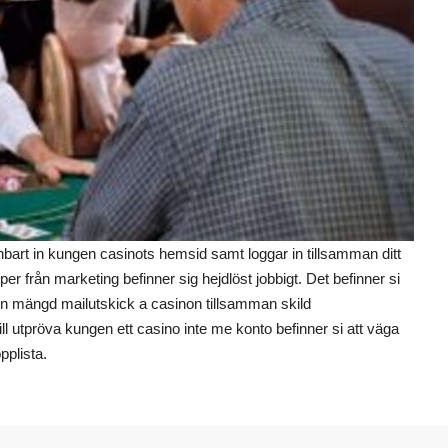
enbart in kungen casinots hemsid samt loggar in tillsamman ditt
r från marketing befinner sig hejdlöst jobbigt. Det befinner si
gon mängd mailutskick a casinon tillsamman skild
ill utpröva kungen ett casino inte me konto befinner si att väga
pplista.
Next Post