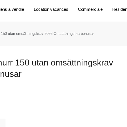
iens à vendre
Location vacances
Commerciale
Résident
 150 utan omsättningskrav 2026 Omsättningsfria bonusar
urr 150 utan omsättningskrav
onusar