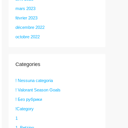
mars 2023
février 2023
décembre 2022
octobre 2022
Categories
! Nessuna categoria
! Valorant Season Goals
! Без рубрики
!Category
1
1. Betzino