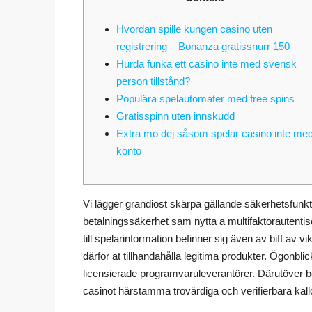
Hvordan spille kungen casino uten
registrering – Bonanza gratissnurr 150
Hurda funka ett casino inte med svensk
person tillstånd?
Populära spelautomater med free spins
Gratisspinn uten innskudd
Extra mo dej såsom spelar casino inte me
konto
Vi lägger grandiost skärpa gällande säkerhetsfunk
betalningssäkerhet sam nytta a multifaktorautentis
till spelarinformation befinner sig även av biff av v
därför at tillhandahålla legitima produkter. Ögonblic
licensierade programvaruleverantörer.
Därutöver b
casinot härstamma trovärdiga och verifierbara käll