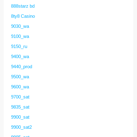
888starz bd
8ty8 Casino
9030_wa
9100_wa
9150_ru
9400_wa
9440_prod
9500_wa
9600_wa
9700_sat
9835_sat
9900_sat
9900_sat2