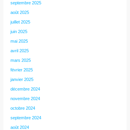
septembre 2025
août 2025
juillet 2025
juin 2025
mai 2025
avril 2025
mars 2025
février 2025
janvier 2025
décembre 2024
novembre 2024
octobre 2024
septembre 2024
août 2024