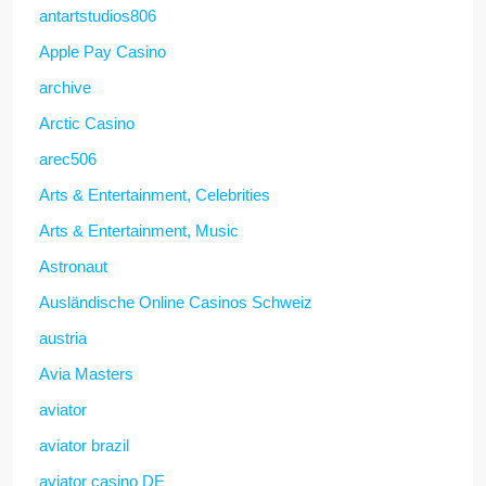
antartstudios806
Apple Pay Casino
archive
Arctic Casino
arec506
Arts & Entertainment, Celebrities
Arts & Entertainment, Music
Astronaut
Ausländische Online Casinos Schweiz
austria
Avia Masters
aviator
aviator brazil
aviator casino DE