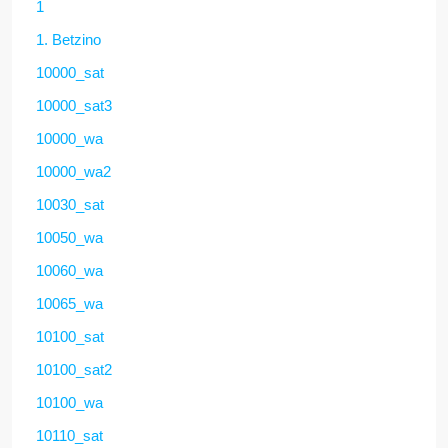
1
1. Betzino
10000_sat
10000_sat3
10000_wa
10000_wa2
10030_sat
10050_wa
10060_wa
10065_wa
10100_sat
10100_sat2
10100_wa
10110_sat