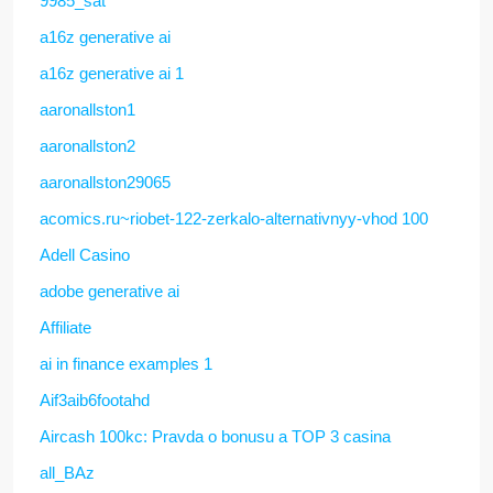
9985_sat
a16z generative ai
a16z generative ai 1
aaronallston1
aaronallston2
aaronallston29065
acomics.ru~riobet-122-zerkalo-alternativnyy-vhod 100
Adell Casino
adobe generative ai
Affiliate
ai in finance examples 1
Aif3aib6footahd
Aircash 100kc: Pravda o bonusu a TOP 3 casina
all_BAz