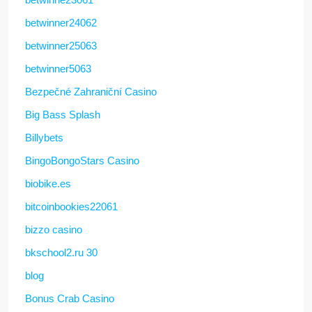
betwinner24062
betwinner25063
betwinner5063
Bezpečné Zahraniční Casino
Big Bass Splash
Billybets
BingoBongoStars Casino
biobike.es
bitcoinbookies22061
bizzo casino
bkschool2.ru 30
blog
Bonus Crab Casino