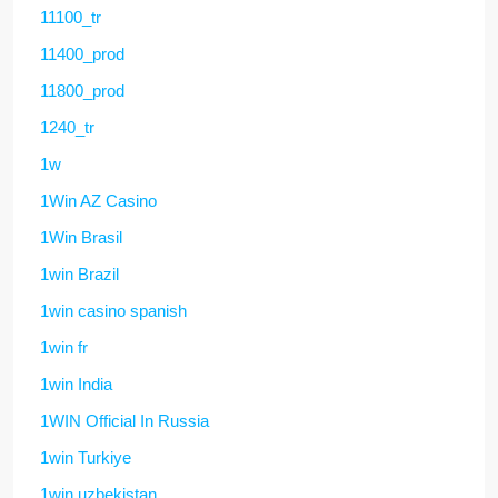
11100_tr
11400_prod
11800_prod
1240_tr
1w
1Win AZ Casino
1Win Brasil
1win Brazil
1win casino spanish
1win fr
1win India
1WIN Official In Russia
1win Turkiye
1win uzbekistan