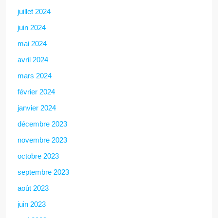
juillet 2024
juin 2024
mai 2024
avril 2024
mars 2024
février 2024
janvier 2024
décembre 2023
novembre 2023
octobre 2023
septembre 2023
août 2023
juin 2023