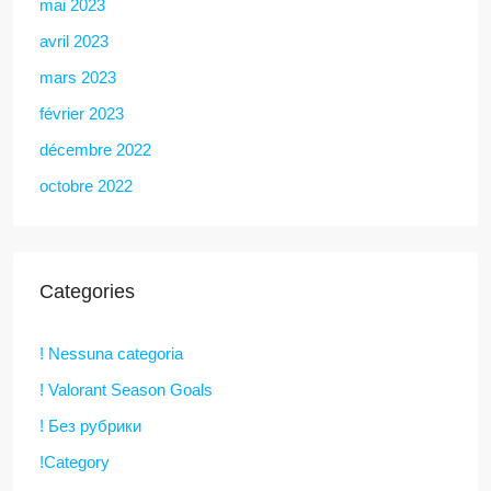
mai 2023
avril 2023
mars 2023
février 2023
décembre 2022
octobre 2022
Categories
! Nessuna categoria
! Valorant Season Goals
! Без рубрики
!Category