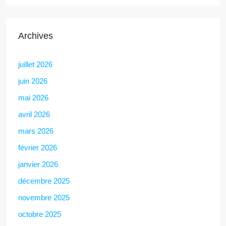
Archives
juillet 2026
juin 2026
mai 2026
avril 2026
mars 2026
février 2026
janvier 2026
décembre 2025
novembre 2025
octobre 2025