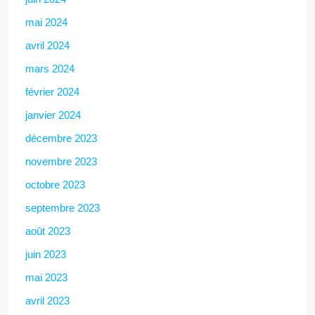
mai 2024
avril 2024
mars 2024
février 2024
janvier 2024
décembre 2023
novembre 2023
octobre 2023
septembre 2023
août 2023
juin 2023
mai 2023
avril 2023