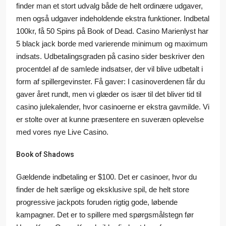
finder man et stort udvalg både de helt ordinære udgaver,
men også udgaver indeholdende ekstra funktioner. Indbetal
100kr, få 50 Spins på Book of Dead. Casino Marienlyst har
5 black jack borde med varierende minimum og maximum
indsats. Udbetalingsgraden på casino sider beskriver den
procentdel af de samlede indsatser, der vil blive udbetalt i
form af spillergevinster. Få gaver: I casinoverdenen får du
gaver året rundt, men vi glæder os især til det bliver tid til
casino julekalender, hvor casinoerne er ekstra gavmilde. Vi
er stolte over at kunne præsentere en suveræn oplevelse
med vores nye Live Casino.
Book of Shadows
Gældende indbetaling er $100. Det er casinoer, hvor du
finder de helt særlige og eksklusive spil, de helt store
progressive jackpots foruden rigtig gode, løbende
kampagner. Det er to spillere med spørgsmålstegn før