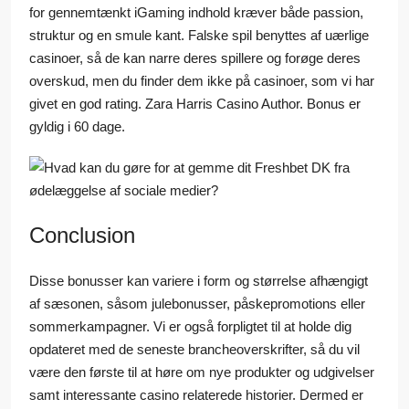
for gennemtænkt iGaming indhold kræver både passion,
struktur og en smule kant. Falske spil benyttes af uærlige
casinoer, så de kan narre deres spillere og forøge deres
overskud, men du finder dem ikke på casinoer, som vi har
givet en god rating. Zara Harris Casino Author. Bonus er
gyldig i 60 dage.
Conclusion
Disse bonusser kan variere i form og størrelse afhængigt
af sæsonen, såsom julebonusser, påskepromotions eller
sommerkampagner. Vi er også forpligtet til at holde dig
opdateret med de seneste brancheoverskrifter, så du vil
være den første til at høre om nye produkter og udgivelser
samt interessante casino relaterede historier. Dermed er