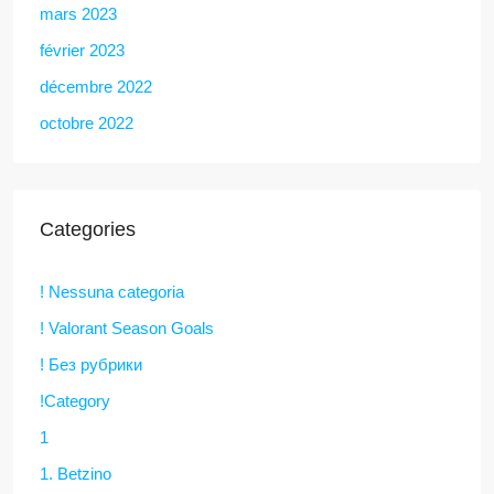
mars 2023
février 2023
décembre 2022
octobre 2022
Categories
! Nessuna categoria
! Valorant Season Goals
! Без рубрики
!Category
1
1. Betzino