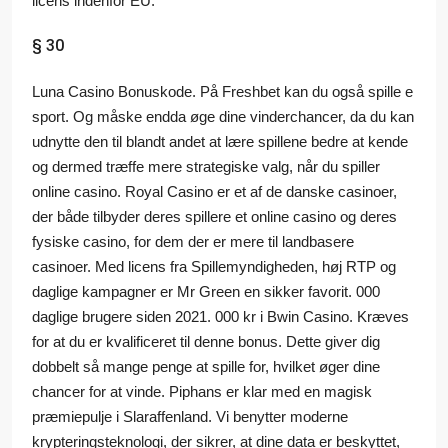
licens indenfor EU.
§ 30
Luna Casino Bonuskode. På Freshbet kan du også spille e
sport. Og måske endda øge dine vinderchancer, da du kan
udnytte den til blandt andet at lære spillene bedre at kende
og dermed træffe mere strategiske valg, når du spiller
online casino. Royal Casino er et af de danske casinoer,
der både tilbyder deres spillere et online casino og deres
fysiske casino, for dem der er mere til landbasere
casinoer. Med licens fra Spillemyndigheden, høj RTP og
daglige kampagner er Mr Green en sikker favorit. 000
daglige brugere siden 2021. 000 kr i Bwin Casino. Kræves
for at du er kvalificeret til denne bonus. Dette giver dig
dobbelt så mange penge at spille for, hvilket øger dine
chancer for at vinde. Piphans er klar med en magisk
præmiepulje i Slaraffenland. Vi benytter moderne
krypteringsteknologi, der sikrer, at dine data er beskyttet,