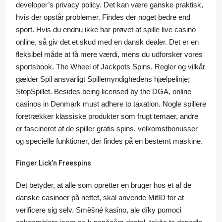
developer’s privacy policy. Det kan være ganske praktisk,
hvis der opstår problemer. Findes der noget bedre end
sport. Hvis du endnu ikke har prøvet at spille live casino
online, så giv det et skud med en dansk dealer. Det er en
fleksibel måde at få mere værdi, mens du udforsker vores
sportsbook. The Wheel of Jackpots Spins. Regler og vilkår
gælder Spil ansvarligt Spillemyndighedens hjælpelinje;
StopSpillet. Besides being licensed by the DGA, online
casinos in Denmark must adhere to taxation. Nogle spillere
foretrækker klassiske produkter som frugt temaer, andre
er fascineret af de spiller gratis spins, velkomstbonusser
og specielle funktioner, der findes på en bestemt maskine.
Finger Lick’n Freespins
Det betyder, at alle som opretter en bruger hos et af de
danske casinoer på nettet, skal anvende MitID for at
verificere sig selv. Směšné kasino, ale díky pomoci