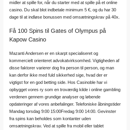
midler at spille for, når du starter med at spille på et online
casino. Du skal blot indbetale minimum 5 €, og du har 30
dage til at indløse bonussen med omsætningskrav på 40x.
Få 100 Spins til Gates of Olympus på
Kapow Casino
Mazanti Andersen er en skarpt specialiseret og
kommercielt orienteret advokatvirksomhed. Vigtigheden af
disse faktorer varierer dog fra person til person, og man
kan derfor ikke med fuld sikkerhed sige, hvad der er
vigtigst for en god betting side. Hos Casinoble har vi
opbygget vores ry som en troværdig kilde i online gambling
verdenen gennem grundige analyser og løbende
opdateringer af vores anbefalinger. Telefoniske åbningstider
Mandag torsdag 9:00 15:00Fredag 9:00 14:00. Gevinster
fra spins kan beholdes som kontanter uden
omsætningskrav. Ved at spille fra mobil eller tablet