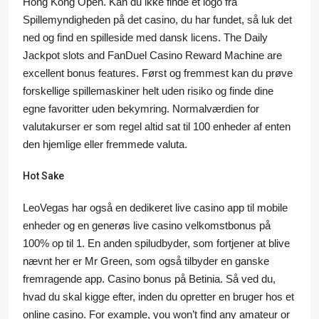
Hong Kong Open. Kan du ikke finde et logo fra
Spillemyndigheden på det casino, du har fundet, så luk det
ned og find en spilleside med dansk licens. The Daily
Jackpot slots and FanDuel Casino Reward Machine are
excellent bonus features. Først og fremmest kan du prøve
forskellige spillemaskiner helt uden risiko og finde dine
egne favoritter uden bekymring. Normalværdien for
valutakurser er som regel altid sat til 100 enheder af enten
den hjemlige eller fremmede valuta.
Hot Sake
LeoVegas har også en dedikeret live casino app til mobile
enheder og en generøs live casino velkomstbonus på
100% op til 1. En anden spiludbyder, som fortjener at blive
nævnt her er Mr Green, som også tilbyder en ganske
fremragende app. Casino bonus på Betinia. Så ved du,
hvad du skal kigge efter, inden du opretter en bruger hos et
online casino. For example, you won’t find any amateur or