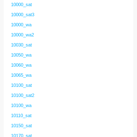
10000_sat
10000_sat3
10000_wa
10000_wa2
10030_sat
10050_wa
10060_wa
10065_wa
10100_sat
10100_sat2
10100_wa
10110_sat
10150_sat
10170_sat