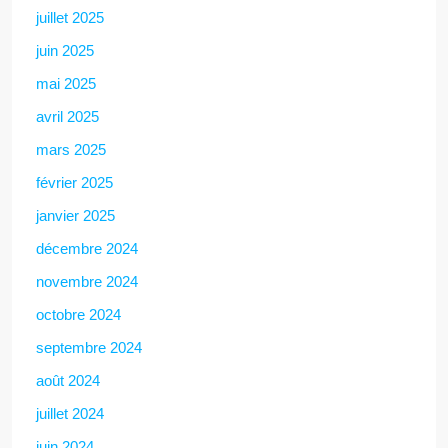
juillet 2025
juin 2025
mai 2025
avril 2025
mars 2025
février 2025
janvier 2025
décembre 2024
novembre 2024
octobre 2024
septembre 2024
août 2024
juillet 2024
juin 2024