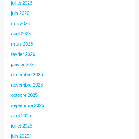
juillet 2026
juin 2026
mai 2026
avril 2026
mars 2026
février 2026
janvier 2026
décembre 2025
novembre 2025
octobre 2025
septembre 2025
août 2025
juillet 2025
juin 2025