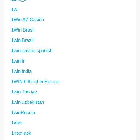
1w
1Win AZ Casino
1Win Brasil
1win Brazil
1win casino spanish
1win fr
1win India
1WIN Official In Russia
1win Turkiye
1win uzbekistan
1winRussia
1xbet
1xbet apk