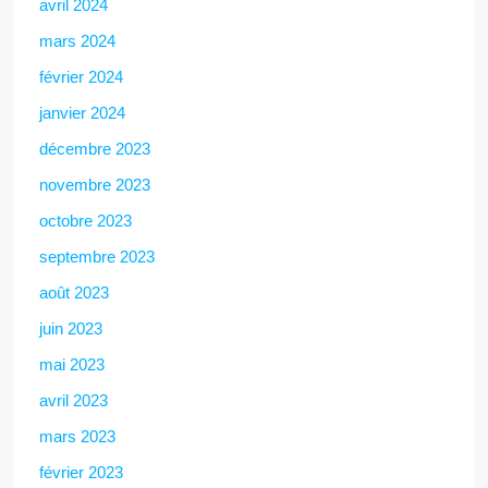
avril 2024
mars 2024
février 2024
janvier 2024
décembre 2023
novembre 2023
octobre 2023
septembre 2023
août 2023
juin 2023
mai 2023
avril 2023
mars 2023
février 2023