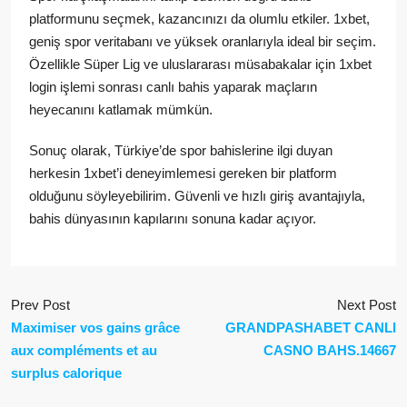
platformunu seçmek, kazancınızı da olumlu etkiler. 1xbet,
geniş spor veritabanı ve yüksek oranlarıyla ideal bir seçim.
Özellikle Süper Lig ve uluslararası müsabakalar için 1xbet
login işlemi sonrası canlı bahis yaparak maçların
heyecanını katlamak mümkün.
Sonuç olarak, Türkiye’de spor bahislerine ilgi duyan
herkesin 1xbet’i deneyimlemesi gereken bir platform
olduğunu söyleyebilirim. Güvenli ve hızlı giriş avantajıyla,
bahis dünyasının kapılarını sonuna kadar açıyor.
Prev Post
Next Post
Maximiser vos gains grâce
GRANDPASHABET CANLI
aux compléments et au
CASNO BAHS.14667
surplus calorique