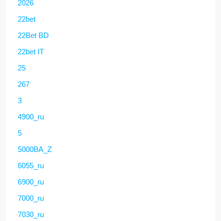
2026
22bet
22Bet BD
22bet IT
25
267
3
4900_ru
5
5000BA_Z
6055_ru
6900_ru
7000_ru
7030_ru