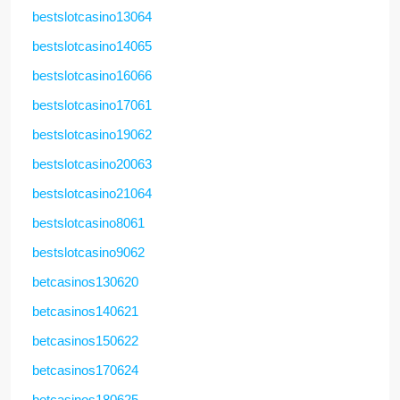
bestslotcasino13064
bestslotcasino14065
bestslotcasino16066
bestslotcasino17061
bestslotcasino19062
bestslotcasino20063
bestslotcasino21064
bestslotcasino8061
bestslotcasino9062
betcasinos130620
betcasinos140621
betcasinos150622
betcasinos170624
betcasinos180625