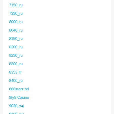
7150_ru
7390_ru
8000_ru
8040_ru
8150_ru
8200_ru
8290_ru
8300_ru
8353_tr
8400_ru
888starz bd
8ty8 Casino
9030_wa