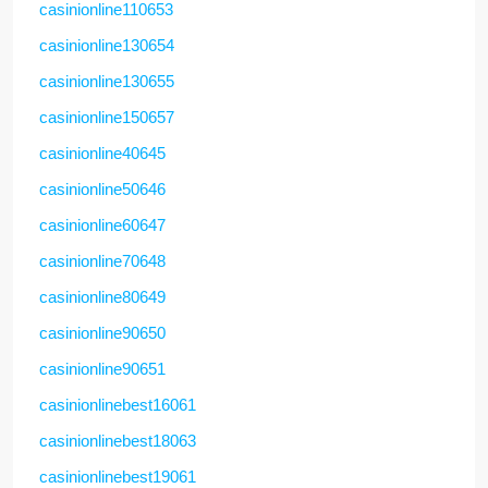
casinionline110653
casinionline130654
casinionline130655
casinionline150657
casinionline40645
casinionline50646
casinionline60647
casinionline70648
casinionline80649
casinionline90650
casinionline90651
casinionlinebest16061
casinionlinebest18063
casinionlinebest19061