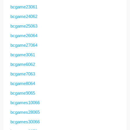
bcgame23061
bcgame24062
bcgame25063
bcgame26064
bcgame27064
bcgame3061
bcgame6062
bcgame7063
bcgame8064
bcgame9065
bcgames10066
bcgames28065
bcgames30066