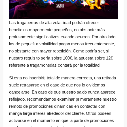
Las tragaperras de alta volatilidad podrán ofrecer
beneficios mayormente pequeños, no obstante más
profusamente significativos cuando ocurren. Por otro lado,
las de pequeí±a volatilidad pagan menos frecuentemente,
no obstante con mayor repetición. Como podrí­a ser, si
nuestro requisito serí­a sobre 100€, la apuesta sobre 12€
referente a tragamonedas contará por la totalidad.
Si esta no inscribirí¡ total de manera correcta, una retirada
suele retrasarse en el caso de que nos lo olvidemos
cancelarse. En caso de que nuestro saldo nunca aparece
reflejado, recomendamos examinar primeramente nuestro
remoto de promociones dinámicas en contactar con
manga larga interés alrededor del cliente. Otros poseen
activarse en el momento en que la parte de promociones