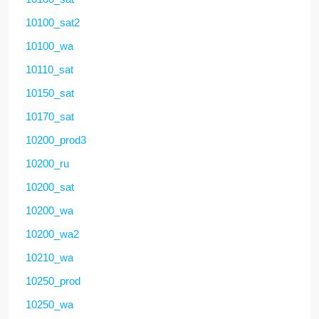
10100_sat2
10100_wa
10110_sat
10150_sat
10170_sat
10200_prod3
10200_ru
10200_sat
10200_wa
10200_wa2
10210_wa
10250_prod
10250_wa