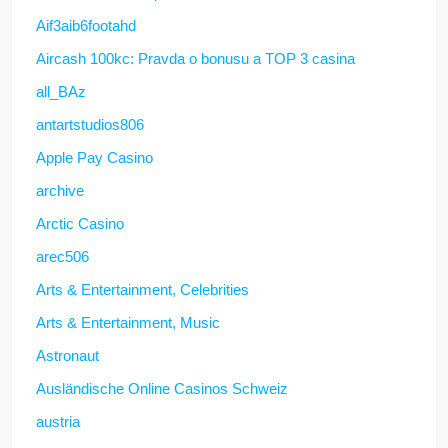
Aif3aib6footahd
Aircash 100kc: Pravda o bonusu a TOP 3 casina
all_BAz
antartstudios806
Apple Pay Casino
archive
Arctic Casino
arec506
Arts & Entertainment, Celebrities
Arts & Entertainment, Music
Astronaut
Ausländische Online Casinos Schweiz
austria