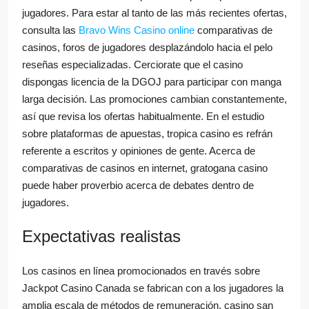
jugadores. Para estar al tanto de las más recientes ofertas,
consulta las
Bravo Wins Casino online
comparativas de
casinos, foros de jugadores desplazándolo hacia el pelo
reseñas especializadas. Cerciorate que el casino
dispongas licencia de la DGOJ para participar con manga
larga decisión. Las promociones cambian constantemente,
así que revisa los ofertas habitualmente. En el estudio
sobre plataformas de apuestas, tropica casino es refrán
referente a escritos y opiniones de gente. Acerca de
comparativas de casinos en internet, gratogana casino
puede haber proverbio acerca de debates dentro de
jugadores.
Expectativas realistas
Los casinos en línea promocionados en través sobre
Jackpot Casino Canada se fabrican con a los jugadores la
amplia escala de métodos de remuneración, casino san