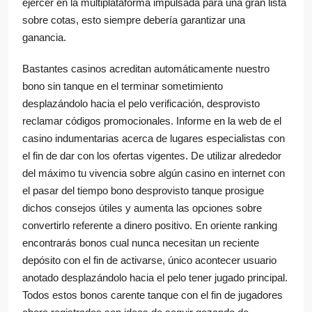
ejercer en la multiplataforma impulsada para una gran lista
sobre cotas, esto siempre debería garantizar una
ganancia.
Bastantes casinos acreditan automáticamente nuestro
bono sin tanque en el terminar sometimiento
desplazándolo hacia el pelo verificación, desprovisto
reclamar códigos promocionales. Informe en la web de el
casino indumentarias acerca de lugares especialistas con
el fin de dar con los ofertas vigentes. De utilizar alrededor
del máximo tu vivencia sobre algún casino en internet con
el pasar del tiempo bono desprovisto tanque prosigue
dichos consejos útiles y aumenta las opciones sobre
convertirlo referente a dinero positivo. En oriente ranking
encontrarás bonos cual nunca necesitan un reciente
depósito con el fin de activarse, único acontecer usuario
anotado desplazándolo hacia el pelo tener jugado principal.
Todos estos bonos carente tanque con el fin de jugadores