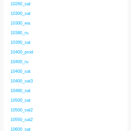
10260_sat
10300_sat
10300_wa
10380_ru
10390_sat
10400_prod
10400_ru
10400_sat
10400_sat3
10480_sat
10500_sat
10500_sat2
10550_sat2
10600_sat