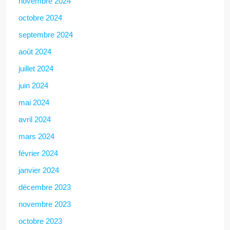
novembre 2024
octobre 2024
septembre 2024
août 2024
juillet 2024
juin 2024
mai 2024
avril 2024
mars 2024
février 2024
janvier 2024
décembre 2023
novembre 2023
octobre 2023