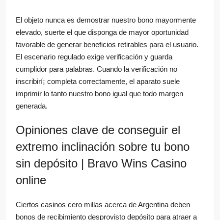
El objeto nunca es demostrar nuestro bono mayormente
elevado, suerte el que disponga de mayor oportunidad
favorable de generar beneficios retirables para el usuario.
El escenario regulado exige verificación y guarda
cumplidor para palabras.
Cuando la verificación no
inscribirí¡ completa correctamente, el aparato suele
imprimir lo tanto nuestro bono igual que todo margen
generada.
Opiniones clave de conseguir el
extremo inclinación sobre tu bono
sin depósito | Bravo Wins Casino
online
Ciertos casinos cero millas acerca de Argentina deben
bonos de recibimiento desprovisto depósito para atraer a