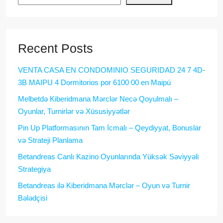
Recent Posts
VENTA CASA EN CONDOMINIO SEGURIDAD 24 7 4D-
3B MAIPU 4 Dormitorios por 6100 00 en Maipú
Melbetdə Kiberidmana Mərclər Necə Qoyulmalı –
Oyunlar, Turnirlər və Xüsusiyyətlər
Pin Up Platformasının Tam İcmalı – Qeydiyyat, Bonuslar
və Strateji Planlama
Betandreas Canlı Kazino Oyunlarında Yüksək Səviyyəli
Strategiya
Betandreas ilə Kiberidmana Mərclər – Oyun və Turnir
Bələdçisi