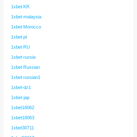
1xbet KR
1xbet malaysia
1xbet Morocco
1xbet pt
1xbet RU
1xbet russia
1xbet Russian
1xbet russian1
1xbet-dz1
1xbet-jap
1xbet16062
1xbet18063
1xbet30711