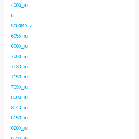
4900_ru
5
5000BA_Z
6055_ru
6900_ru
7000_ru
7030_ru
7150_ru
7390_ru
8000_ru
8040_ru
8150_ru
8200_ru
8290_ru