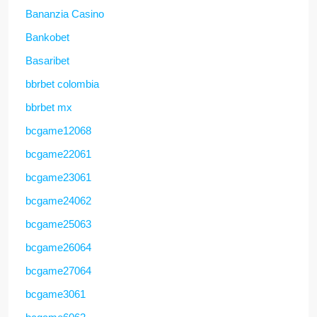
Bananzia Casino
Bankobet
Basaribet
bbrbet colombia
bbrbet mx
bcgame12068
bcgame22061
bcgame23061
bcgame24062
bcgame25063
bcgame26064
bcgame27064
bcgame3061