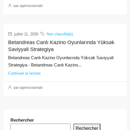
par agencezarrabi
juillet 11, 2026
Non classifié(e)
Betandreas Canlı Kazino Oyunlarında Yüksək
Səviyyəli Strategiya
Betandreas Canlı Kazino Oyunlarında Yüksək Səviyyəli
Strategiya - Betandreas Canlı Kazino...
Continuer la lecture
par agencezarrabi
Rechercher
Rechercher