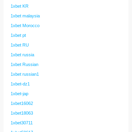
1xbet KR
1xbet malaysia
1xbet Morocco
1xbet pt
1xbet RU
1xbet russia
1xbet Russian
1xbet russian1
1xbet-dz1
1xbet-jap
1xbet16062
1xbet18063
1xbet30711