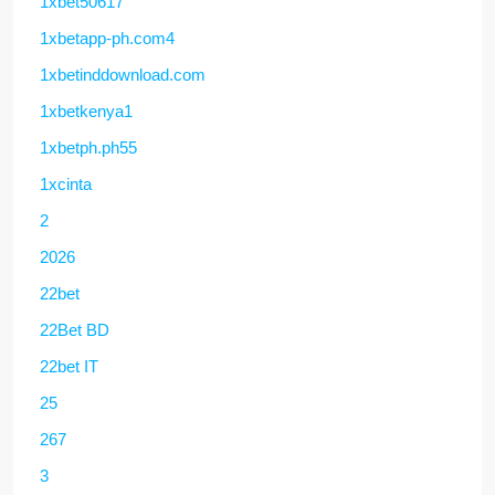
1xbet50617
1xbetapp-ph.com4
1xbetinddownload.com
1xbetkenya1
1xbetph.ph55
1xcinta
2
2026
22bet
22Bet BD
22bet IT
25
267
3