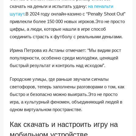
скачать на деньги и испытать удачу:
на пенальти
шутаут
.В 2024 году онлайн‑казино с “Penalty Shoot Out”
привлекли более 150 000 новых игроков.Это не просто
цифры, а люди, которые нашли в игре способ
соединить страсть к футболу с реальными деньгами.
Ирина Петрова из Астаны отмечает: “Мы видим рост
популярности, особенно среди молодёжи, ценящей
быстрый результат и контроль над исходом”.
Городские улицы, где раньше звучали сигналы
светофоров, теперь заполнены разговорами о том, как
быстро и безопасно можно выиграть.Это не просто
игра, а культурный феномен, объединяющий людей в
одном виртуальном пространстве.
Как скачать и настроить игру на
мобильном устройстве