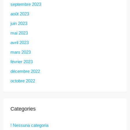
septembre 2023
août 2023
juin 2023
mai 2023
avril 2023
mars 2023
février 2023
décembre 2022
octobre 2022
Categories
! Nessuna categoria