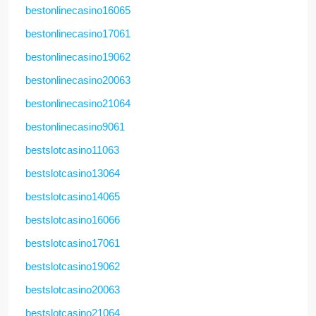
bestonlinecasino16065
bestonlinecasino17061
bestonlinecasino19062
bestonlinecasino20063
bestonlinecasino21064
bestonlinecasino9061
bestslotcasino11063
bestslotcasino13064
bestslotcasino14065
bestslotcasino16066
bestslotcasino17061
bestslotcasino19062
bestslotcasino20063
bestslotcasino21064