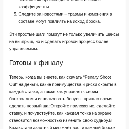
коэффициенты.
Следите за новостями – травмы и изменения в
составе могут повлиять на исход броска.
Эти простые шаги помогут не только увеличить шансы
на выигрыш, но и сделать игровой процесс более
управляемым.
Готовы к финалу
Теперь, когда вы знаете, как скачать “Penalty Shoot
Out” на деньги, какие преимущества и риски скрыты в
каждой ставке, а также как управлять своим
банкроллом и использовать бонусы, пришло время
сделать первый шаг.Откройте приложение, сделайте
ставку, и почувствуйте, как каждая точка на экране
становится возможностью изменить свою судьбу.В
Казахстане азартный мир ждёт вас, и каждый бросок