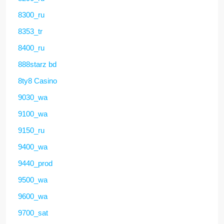
8300_ru
8353_tr
8400_ru
888starz bd
8ty8 Casino
9030_wa
9100_wa
9150_ru
9400_wa
9440_prod
9500_wa
9600_wa
9700_sat