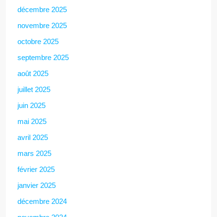
décembre 2025
novembre 2025
octobre 2025
septembre 2025
août 2025
juillet 2025
juin 2025
mai 2025
avril 2025
mars 2025
février 2025
janvier 2025
décembre 2024