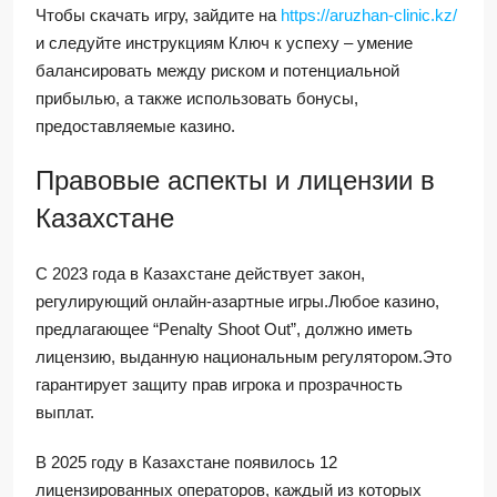
Чтобы скачать игру, зайдите на
https://aruzhan-clinic.kz/
и следуйте инструкциям Ключ к успеху – умение
балансировать между риском и потенциальной
прибылью, а также использовать бонусы,
предоставляемые казино.
Правовые аспекты и лицензии в
Казахстане
С 2023 года в Казахстане действует закон,
регулирующий онлайн‑азартные игры.Любое казино,
предлагающее “Penalty Shoot Out”, должно иметь
лицензию, выданную национальным регулятором.Это
гарантирует защиту прав игрока и прозрачность
выплат.
В 2025 году в Казахстане появилось 12
лицензированных операторов, каждый из которых