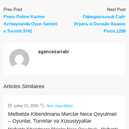
Prev Post
Next Post
Pinco Online Kazino
Официальный Сайт
Azrbaycanda Oyun Seimlri
Играть в Онлайн Казино
v Turnirlr.3742
Pinco.1208
agencezarrabi
Articles Similaires
juillet 13, 2026
Non classifié(e)
Melbetdə Kiberidmana Mərclər Necə Qoyulmalı
– Oyunlar, Turnirlər və Xüsusiyyətlər