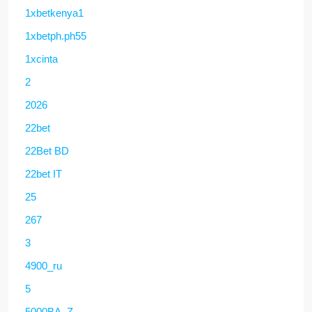
1xbetkenya1
1xbetph.ph55
1xcinta
2
2026
22bet
22Bet BD
22bet IT
25
267
3
4900_ru
5
5000BA_Z