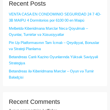
Recent Posts
VENTA CASA EN CONDOMINIO SEGURIDAD 24 7 4D-
3B MAIPU 4 Dormitorios por 6100 00 en Maipú
Melbetdə Kiberidmana Mərclər Necə Qoyulmalı –
Oyunlar, Turnirlər və Xüsusiyyətlər
Pin Up Platformasının Tam İcmalı – Qeydiyyat, Bonuslar
və Strateji Planlama
Betandreas Canlı Kazino Oyunlarında Yüksək Səviyyəli
Strategiya
Betandreas ilə Kiberidmana Mərclər – Oyun və Turnir
Bələdçisi
Recent Comments