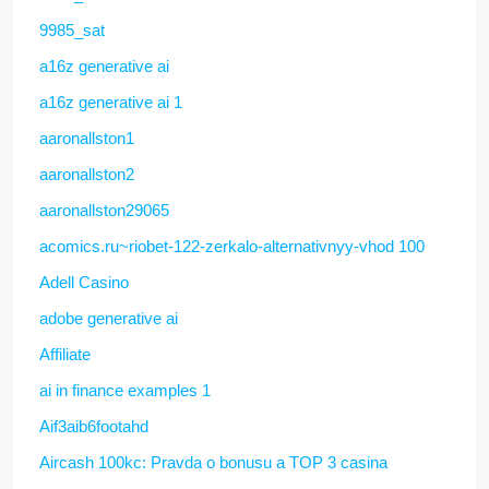
9985_sat
a16z generative ai
a16z generative ai 1
aaronallston1
aaronallston2
aaronallston29065
acomics.ru~riobet-122-zerkalo-alternativnyy-vhod 100
Adell Casino
adobe generative ai
Affiliate
ai in finance examples 1
Aif3aib6footahd
Aircash 100kc: Pravda o bonusu a TOP 3 casina