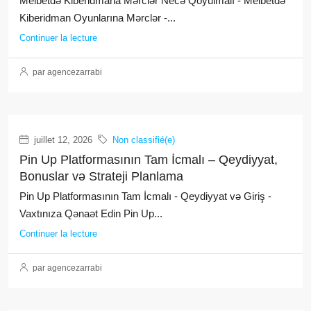
Melbetdə Kiberidmana Mərclər Necə Qoyulmalı - Melbetdə
Kiberidman Oyunlarına Mərclər -...
Continuer la lecture
par agencezarrabi
juillet 12, 2026
Non classifié(e)
Pin Up Platformasının Tam İcmalı – Qeydiyyat,
Bonuslar və Strateji Planlama
Pin Up Platformasının Tam İcmalı - Qeydiyyat və Giriş -
Vaxtınıza Qənaət Edin Pin Up...
Continuer la lecture
par agencezarrabi