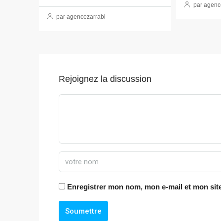
par agenc
par agencezarrabi
Rejoignez la discussion
Enregistrer mon nom, mon e-mail et mon sit
Soumettre