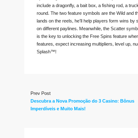
include a dragonfly, a bait box, a fishing rod, a tru
round. The two feature symbols are the Wild and t
lands on the reels, he’ll help players form wins b
on different paylines. Meanwhile, the Scatter symb
is the key to unlocking the Free Spins feature wher
features, expect increasing multipliers, level up,
Splash™!
Prev Post
Descubra a Nova Promoção do 3 Casino: Bônus
Imperdíveis e Muito Mais!