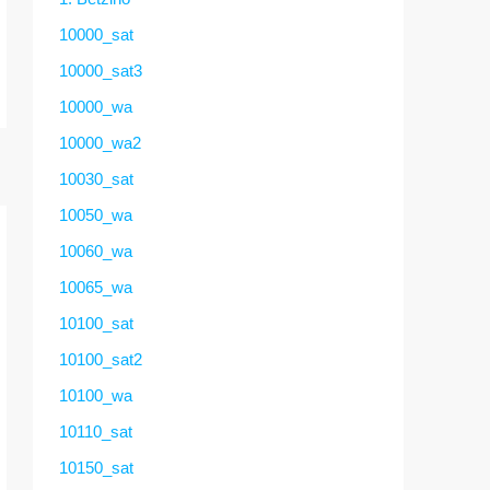
10000_sat
10000_sat3
10000_wa
10000_wa2
10030_sat
10050_wa
10060_wa
10065_wa
10100_sat
10100_sat2
10100_wa
10110_sat
10150_sat