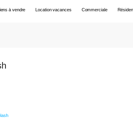
iens à vendre
Location vacances
Commerciale
Résident
sh
lash