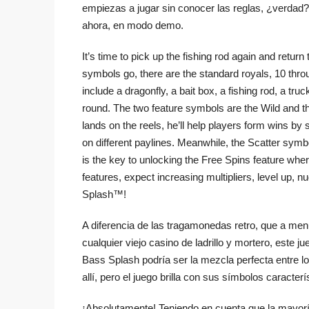
empiezas a jugar sin conocer las reglas, ¿verdad?
ahora, en modo demo.
It’s time to pick up the fishing rod again and retur
symbols go, there are the standard royals, 10 thr
include a dragonfly, a bait box, a fishing rod, a tru
round. The two feature symbols are the Wild and t
lands on the reels, he’ll help players form wins b
on different paylines. Meanwhile, the Scatter symb
is the key to unlocking the Free Spins feature wher
features, expect increasing multipliers, level up,
Splash™!
A diferencia de las tragamonedas retro, que a me
cualquier viejo casino de ladrillo y mortero, este 
Bass Splash podría ser la mezcla perfecta entre lo 
allí, pero el juego brilla con sus símbolos caracterí
¡Absolutamente! Teniendo en cuenta que la mayoría