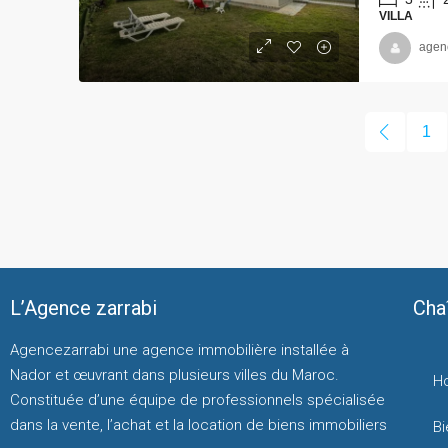
VILLA
agen
1
L’Agence zarrabi
Cha
Agencezarrabi une agence immobilière installée à
Nador et œuvrant dans plusieurs villes du Maroc.
H
Constituée d’une équipe de professionnels spécialisée
dans la vente, l’achat et la location de biens immobiliers
Bi