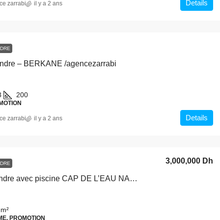
Details
ce zarrabi
il y a 2 ans
NDRE
Vendre – BERKANE /agencezarrabi
3
200
OMOTION
Details
ce zarrabi
il y a 2 ans
3,000,000 Dh
NDRE
Villa à vendre avec piscine CAP DE L’EAU NADOR
 m²
RME, PROMOTION