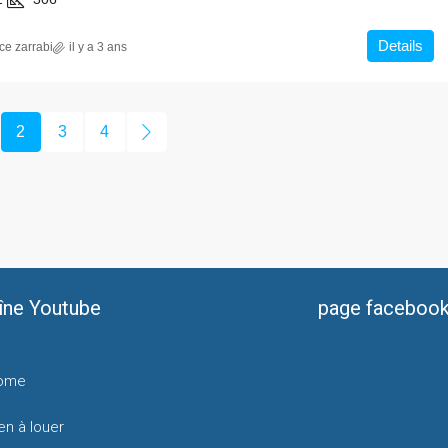
Details
ce zarrabi
il y a 3 ans
2
3
4
îne Youtube
page faceboo
ome
en à louer