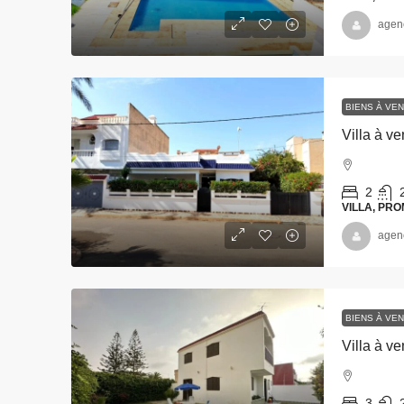
agen
BIENS À VE
Villa à ve
2
VILLA, PR
agen
BIENS À VE
Villa à v
3