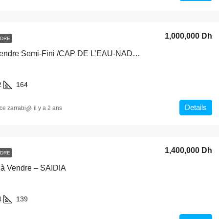
1,000,000 Dh
NDRE
Villas à Vendre Semi-Fini /CAP DE L’EAU-NADOR
2
164
Details
ce zarrabi
il y a 2 ans
1,400,000 Dh
NDRE
a à Vendre – SAIDIA
4
139