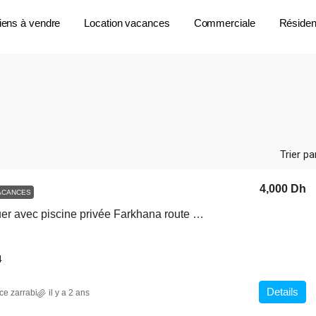
iens à vendre
Location vacances
Commerciale
Résident
Trier pa
4,000 Dh
ACANCES
Villa à louer avec piscine privée Farkhana route gourgou nador location vacances
4
Details
ce zarrabi
il y a 2 ans