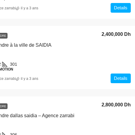
Details
ce zarrabi
il y a 3 ans
2,400,000 Dh
NDRE
ndre à la ville de SAIDIA
2
301
OMOTION
Details
ce zarrabi
il y a 3 ans
2,800,000 Dh
NDRE
endre dallas saidia – Agence zarrabi
2
306