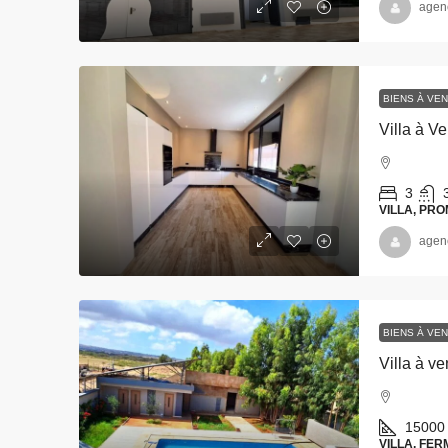
agen
BIENS À VE
Villa à 
3
VILLA, PR
agen
BIENS À VE
15000
VILLA, FE