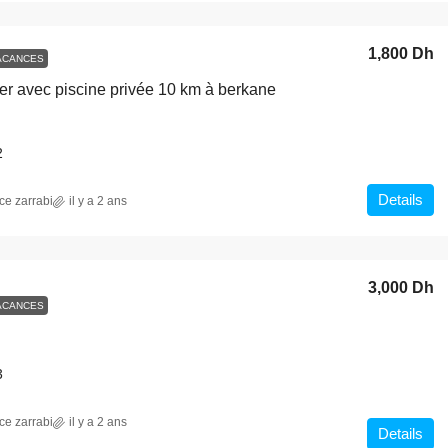
1,800 Dh
ACANCES
ouer avec piscine privée 10 km à berkane
2
Details
ce zarrabi
il y a 2 ans
3,000 Dh
ACANCES
3
ce zarrabi
il y a 2 ans
Details