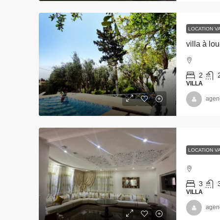
LOCATION V
villa à l
2
VILLA
agen
LOCATION V
3
VILLA
agen