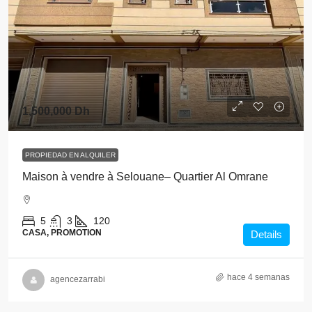
1,500,000 Dh
PROPIEDAD EN ALQUILER
Maison à vendre à Selouane– Quartier Al Omrane
5
3
120
CASA, PROMOTION
Details
hace 4 semanas
agencezarrabi