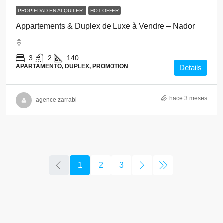
PROPIEDAD EN ALQUILER
HOT OFFER
Appartements & Duplex de Luxe à Vendre – Nador
3
2
140
APARTAMENTO, DUPLEX, PROMOTION
Details
hace 3 meses
agence zarrabi
1
2
3