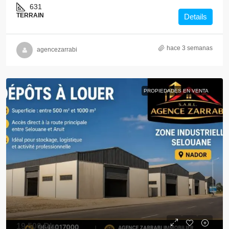
631
TERRAIN
Details
hace 3 semanas
agencezarrabi
PROPIEDADES EN VENTA
19,500 Dh