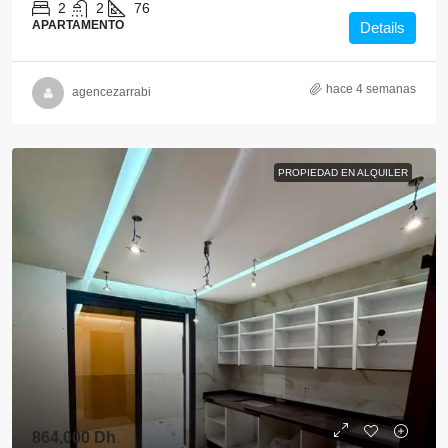
2
2
76
APARTAMENTO
Details
hace 4 semanas
agencezarrabi
PROPIEDAD EN ALQUILER
864,000 Dh