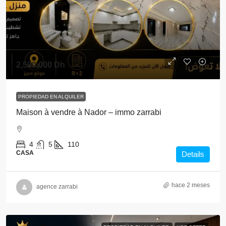
2,500,000 Dh
PROPIEDAD EN ALQUILER
Maison à vendre à Nador – immo zarrabi
4
5
110
CASA
Details
hace 2 meses
agence zarrabi