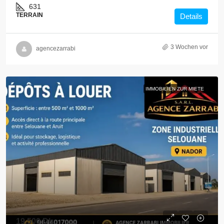
631
TERRAIN
Details
3 Wochen vor
agencezarrabi
IMMOBILIEN ZUR MIETE
19,500 Dh