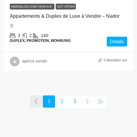
IMMOBILIEN ZUM VERKAUF
HOT OFFER
Appartements & Duplex de Luxe à Vendre – Nador
3
2
140
DUPLEX, PROMOTION, WOHNUNG
Details
3 Monaten vor
agence zarrabi
1
2
3