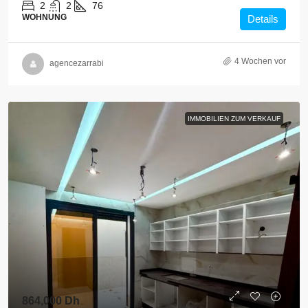
2
2
76
WOHNUNG
Details
4 Wochen vor
agencezarrabi
IMMOBILIEN ZUM VERKAUF
864,000 Dh