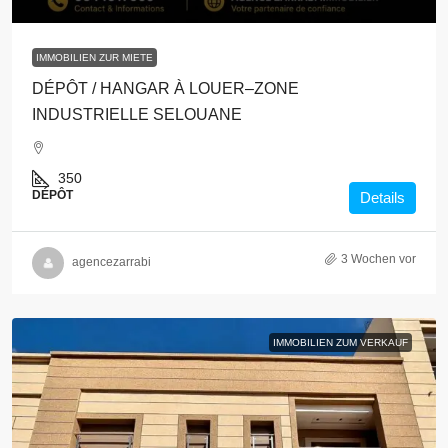
IMMOBILIEN ZUR MIETE
DÉPÔT / HANGAR À LOUER–ZONE
INDUSTRIELLE SELOUANE
350
DÉPÔT
Details
3 Wochen vor
agencezarrabi
IMMOBILIEN ZUM VERKAUF