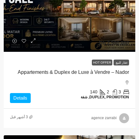
2,590,000 Dh
عقار للبيع
HOT OFFER
Appartements & Duplex de Luxe à Vendre – Nador
140
2
3
DUPLEX, PROMOTION, شقة
Details
agence zarrabi