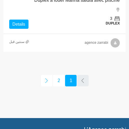
Duplex à louer Marina saidia avec piscine
3
DUPLEX
Details
‏سنتين قبل
agence zarrabi
2
1