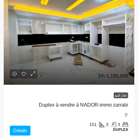
1,150,000 Dh
عقار للبيع
Duplex à vendre à NADOR-immo zarrabi
151
3
3
DUPLEX
Details