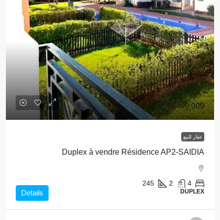
1,490,000 Dh
عقار للبيع
Duplex à vendre Résidence AP2-SAIDIA
245
2
4
DUPLEX
Details