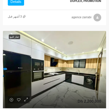
DUPLEX, PROMOTION
Details
agence zarrabi
عقار للبيع
2,200,000 Dh