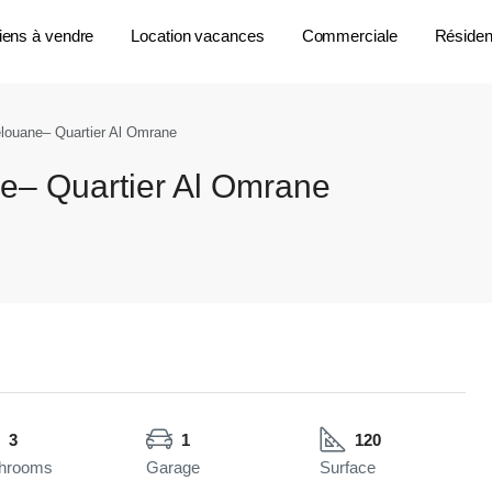
iens à vendre
Location vacances
Commerciale
Résident
louane– Quartier Al Omrane
e– Quartier Al Omrane
3
1
120
hrooms
Garage
Surface