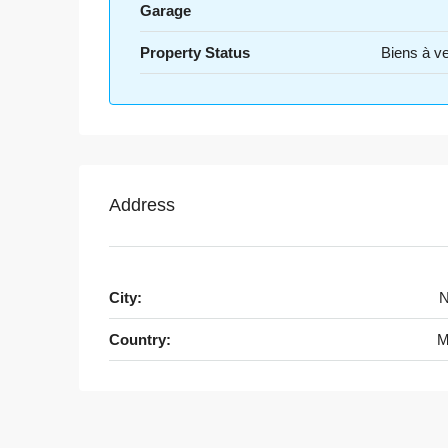
Garage
Property Status
Biens à v
Address
City:
N
Country:
M