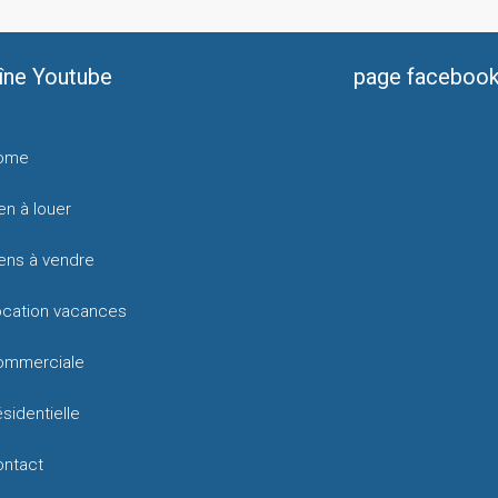
îne Youtube
page faceboo
ome
en à louer
ens à vendre
ocation vacances
ommerciale
sidentielle
ontact