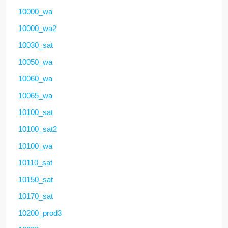
10000_wa
10000_wa2
10030_sat
10050_wa
10060_wa
10065_wa
10100_sat
10100_sat2
10100_wa
10110_sat
10150_sat
10170_sat
10200_prod3