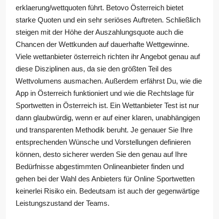
erklaerung/wettquoten führt. Betovo Österreich bietet
starke Quoten und ein sehr seriöses Auftreten. Schließlich
steigen mit der Höhe der Auszahlungsquote auch die
Chancen der Wettkunden auf dauerhafte Wettgewinne.
Viele wettanbieter österreich richten ihr Angebot genau auf
diese Disziplinen aus, da sie den größten Teil des
Wettvolumens ausmachen. Außerdem erfährst Du, wie die
App in Österreich funktioniert und wie die Rechtslage für
Sportwetten in Österreich ist. Ein Wettanbieter Test ist nur
dann glaubwürdig, wenn er auf einer klaren, unabhängigen
und transparenten Methodik beruht. Je genauer Sie Ihre
entsprechenden Wünsche und Vorstellungen definieren
können, desto sicherer werden Sie den genau auf Ihre
Bedürfnisse abgestimmten Onlineanbieter finden und
gehen bei der Wahl des Anbieters für Online Sportwetten
keinerlei Risiko ein. Bedeutsam ist auch der gegenwärtige
Leistungszustand der Teams.