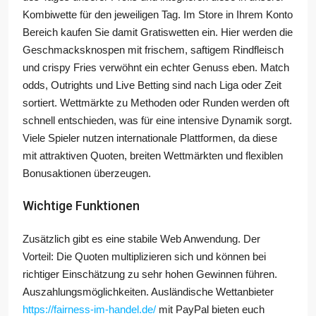
Kombiwette für den jeweiligen Tag. Im Store in Ihrem Konto
Bereich kaufen Sie damit Gratiswetten ein. Hier werden die
Geschmacksknospen mit frischem, saftigem Rindfleisch
und crispy Fries verwöhnt ein echter Genuss eben. Match
odds, Outrights und Live Betting sind nach Liga oder Zeit
sortiert. Wettmärkte zu Methoden oder Runden werden oft
schnell entschieden, was für eine intensive Dynamik sorgt.
Viele Spieler nutzen internationale Plattformen, da diese
mit attraktiven Quoten, breiten Wettmärkten und flexiblen
Bonusaktionen überzeugen.
Wichtige Funktionen
Zusätzlich gibt es eine stabile Web Anwendung. Der
Vorteil: Die Quoten multiplizieren sich und können bei
richtiger Einschätzung zu sehr hohen Gewinnen führen.
Auszahlungsmöglichkeiten. Ausländische Wettanbieter
https://fairness-im-handel.de/
mit PayPal bieten euch