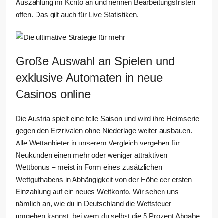
Auszahlung im Konto an und nennen Bearbeitungsfristen
offen. Das gilt auch für Live Statistiken.
Große Auswahl an Spielen und
exklusive Automaten in neue
Casinos online
Die Austria spielt eine tolle Saison und wird ihre Heimserie
gegen den Erzrivalen ohne Niederlage weiter ausbauen.
Alle Wettanbieter in unserem Vergleich vergeben für
Neukunden einen mehr oder weniger attraktiven
Wettbonus – meist in Form eines zusätzlichen
Wettguthabens in Abhängigkeit von der Höhe der ersten
Einzahlung auf ein neues Wettkonto. Wir sehen uns
nämlich an, wie du in Deutschland die Wettsteuer
umgehen kannst, bei wem du selbst die 5 Prozent Abgabe