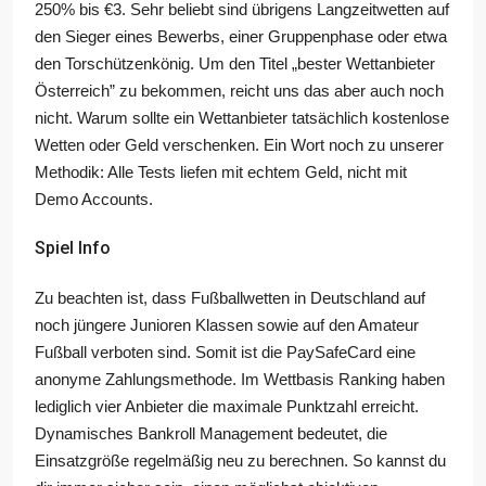
250% bis €3. Sehr beliebt sind übrigens Langzeitwetten auf
den Sieger eines Bewerbs, einer Gruppenphase oder etwa
den Torschützenkönig. Um den Titel „bester Wettanbieter
Österreich” zu bekommen, reicht uns das aber auch noch
nicht. Warum sollte ein Wettanbieter tatsächlich kostenlose
Wetten oder Geld verschenken. Ein Wort noch zu unserer
Methodik: Alle Tests liefen mit echtem Geld, nicht mit
Demo Accounts.
Spiel Info
Zu beachten ist, dass Fußballwetten in Deutschland auf
noch jüngere Junioren Klassen sowie auf den Amateur
Fußball verboten sind. Somit ist die PaySafeCard eine
anonyme Zahlungsmethode. Im Wettbasis Ranking haben
lediglich vier Anbieter die maximale Punktzahl erreicht.
Dynamisches Bankroll Management bedeutet, die
Einsatzgröße regelmäßig neu zu berechnen. So kannst du