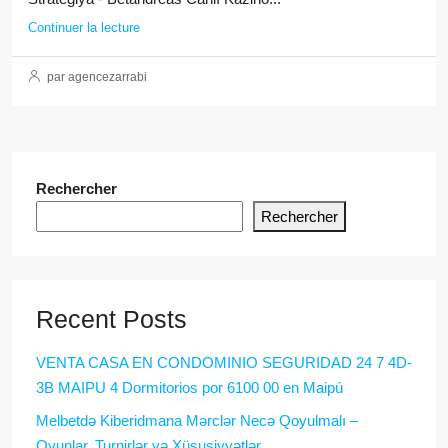
Continuer la lecture
par agencezarrabi
Rechercher
Rechercher
Recent Posts
VENTA CASA EN CONDOMINIO SEGURIDAD 24 7 4D-
3B MAIPU 4 Dormitorios por 6100 00 en Maipú
Melbetdə Kiberidmana Mərclər Necə Qoyulmalı –
Oyunlar, Turnirlər və Xüsusiyyətlər