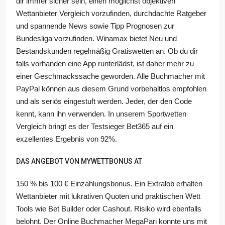
dir immer sicher sein, einen möglichst objektiven
Wettanbieter Vergleich vorzufinden, durchdachte Ratgeber
und spannende News sowie Tipp Prognosen zur
Bundesliga vorzufinden. Winamax bietet Neu und
Bestandskunden regelmäßig Gratiswetten an. Ob du dir
falls vorhanden eine App runterlädst, ist daher mehr zu
einer Geschmackssache geworden. Alle Buchmacher mit
PayPal können aus diesem Grund vorbehaltlos empfohlen
und als seriös eingestuft werden. Jeder, der den Code
kennt, kann ihn verwenden. In unserem Sportwetten
Vergleich bringt es der Testsieger Bet365 auf ein
exzellentes Ergebnis von 92%.
DAS ANGEBOT VON MYWETTBONUS AT
150 % bis 100 € Einzahlungsbonus. Ein Extralob erhalten
Wettanbieter mit lukrativen Quoten und praktischen Wett
Tools wie Bet Builder oder Cashout. Risiko wird ebenfalls
belohnt. Der Online Buchmacher MegaPari konnte uns mit