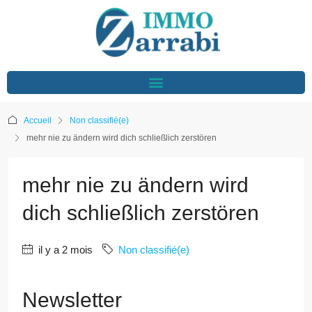
Accueil
Non classifié(e)
mehr nie zu ändern wird dich schließlich zerstören
mehr nie zu ändern wird
dich schließlich zerstören
il y a 2 mois
Non classifié(e)
Newsletter