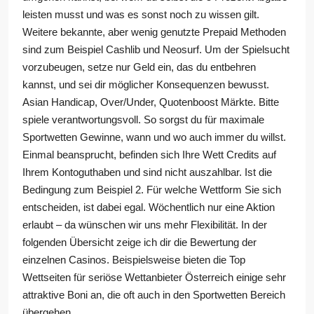
leisten musst und was es sonst noch zu wissen gilt.
Weitere bekannte, aber wenig genutzte Prepaid Methoden
sind zum Beispiel Cashlib und Neosurf. Um der Spielsucht
vorzubeugen, setze nur Geld ein, das du entbehren
kannst, und sei dir möglicher Konsequenzen bewusst.
Asian Handicap, Over/Under, Quotenboost Märkte. Bitte
spiele verantwortungsvoll. So sorgst du für maximale
Sportwetten Gewinne, wann und wo auch immer du willst.
Einmal beansprucht, befinden sich Ihre Wett Credits auf
Ihrem Kontoguthaben und sind nicht auszahlbar. Ist die
Bedingung zum Beispiel 2. Für welche Wettform Sie sich
entscheiden, ist dabei egal. Wöchentlich nur eine Aktion
erlaubt – da wünschen wir uns mehr Flexibilität. In der
folgenden Übersicht zeige ich dir die Bewertung der
einzelnen Casinos. Beispielsweise bieten die Top
Wettseiten für seriöse Wettanbieter Österreich einige sehr
attraktive Boni an, die oft auch in den Sportwetten Bereich
übergehen.