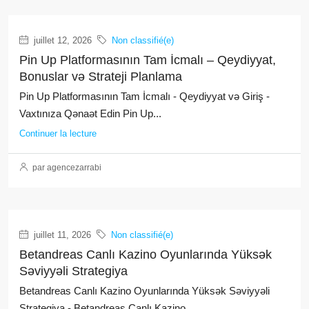
juillet 12, 2026
Non classifié(e)
Pin Up Platformasının Tam İcmalı – Qeydiyyat,
Bonuslar və Strateji Planlama
Pin Up Platformasının Tam İcmalı - Qeydiyyat və Giriş -
Vaxtınıza Qənaət Edin Pin Up...
Continuer la lecture
par agencezarrabi
juillet 11, 2026
Non classifié(e)
Betandreas Canlı Kazino Oyunlarında Yüksək
Səviyyəli Strategiya
Betandreas Canlı Kazino Oyunlarında Yüksək Səviyyəli
Strategiya - Betandreas Canlı Kazino...