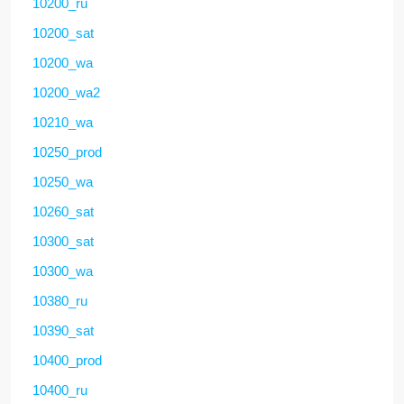
10200_ru
10200_sat
10200_wa
10200_wa2
10210_wa
10250_prod
10250_wa
10260_sat
10300_sat
10300_wa
10380_ru
10390_sat
10400_prod
10400_ru