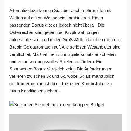
Alternativ dazu können Sie aber auch mehrere Tennis
Wetten auf einem Wettschein kombinieren. Einen
passenden Bonus gibt es jedoch nicht überall. Die
Österreicher sind gegenüber Kryptowährungen
aufgeschlossen, und in den Großstädten tauchen mehrere
Bitcoin Geldautomaten auf. Alle seriösen Wettanbieter sind
verpflichtet, Maßnahmen zum Spielerschutz anzubieten
und verantwortungsvolles Spielen zu fördern. Ein
Sportwetten Bonus Vergleich zeigt: Die Anforderungen
variieren zwischen 3x und 6x, wobei 5x als marktüblich
gilt. Immerhin kannst du dir hier einen Kombi Joker zu
fairen Konditionen sichern.