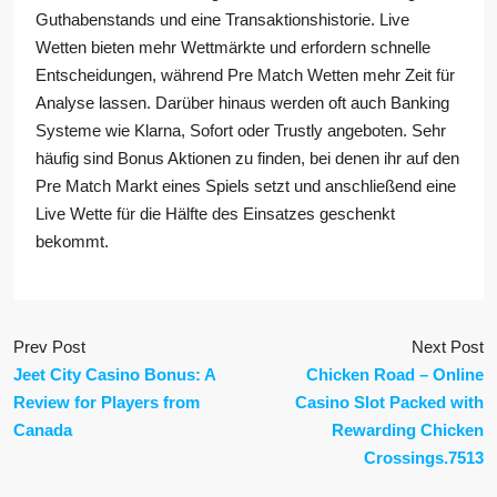
Guthabenstands und eine Transaktionshistorie. Live
Wetten bieten mehr Wettmärkte und erfordern schnelle
Entscheidungen, während Pre Match Wetten mehr Zeit für
Analyse lassen. Darüber hinaus werden oft auch Banking
Systeme wie Klarna, Sofort oder Trustly angeboten. Sehr
häufig sind Bonus Aktionen zu finden, bei denen ihr auf den
Pre Match Markt eines Spiels setzt und anschließend eine
Live Wette für die Hälfte des Einsatzes geschenkt
bekommt.
Prev Post
Next Post
Jeet City Casino Bonus: A
Chicken Road – Online
Review for Players from
Casino Slot Packed with
Canada
Rewarding Chicken
Crossings.7513