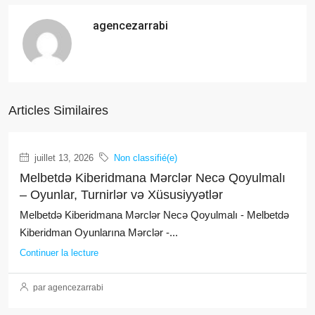
agencezarrabi
Articles Similaires
juillet 13, 2026
Non classifié(e)
Melbetdə Kiberidmana Mərclər Necə Qoyulmalı
– Oyunlar, Turnirlər və Xüsusiyyətlər
Melbetdə Kiberidmana Mərclər Necə Qoyulmalı - Melbetdə
Kiberidman Oyunlarına Mərclər -...
Continuer la lecture
par agencezarrabi