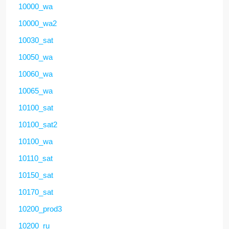
10000_wa
10000_wa2
10030_sat
10050_wa
10060_wa
10065_wa
10100_sat
10100_sat2
10100_wa
10110_sat
10150_sat
10170_sat
10200_prod3
10200_ru