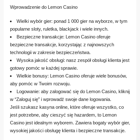
Wprowadzenie do Lemon Casino
Wielki wybór gier: ponad 1 000 gier na wyborze, w tym
popularne sloty, ruletka, blackjack i wiele innych.
Bezpieczne transakcje: Lemon Casino oferuje
bezpieczne transakcje, korzystając z najnowszych
technologii w zakresie bezpieczeństwa.
Wysoka jakość obsługi: nasz zespół obsługi klienta jest
gotowy pomóc w każdej sprawie.
Wielkie bonusy: Lemon Casino oferuje wiele bonusów,
aby pomóc w Twoim rozwoju.
Logowanie: aby zalogować się do Lemon Casino, kliknij
w “Zaloguj się” i wprowadź swoje dane logowania.
Jeśli szukasz kasyna online, które oferuje wszystko, co
jest potrzebne, aby cieszyć się hazardem, to Lemon
Casino jest idealnym wyborem. Zawiera bogaty wybór gier,
wysokiej jakości obsługę klienta i bezpieczne transakcje.