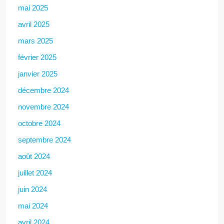
mai 2025
avril 2025
mars 2025
février 2025
janvier 2025
décembre 2024
novembre 2024
octobre 2024
septembre 2024
août 2024
juillet 2024
juin 2024
mai 2024
avril 2024