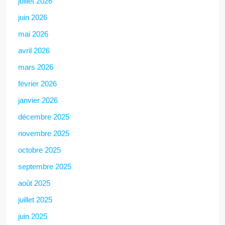
juillet 2026
juin 2026
mai 2026
avril 2026
mars 2026
février 2026
janvier 2026
décembre 2025
novembre 2025
octobre 2025
septembre 2025
août 2025
juillet 2025
juin 2025