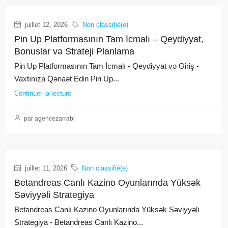
juillet 12, 2026
Non classifié(e)
Pin Up Platformasının Tam İcmalı – Qeydiyyat,
Bonuslar və Strateji Planlama
Pin Up Platformasının Tam İcmalı - Qeydiyyat və Giriş -
Vaxtınıza Qənaət Edin Pin Up...
Continuer la lecture
par agencezarrabi
juillet 11, 2026
Non classifié(e)
Betandreas Canlı Kazino Oyunlarında Yüksək
Səviyyəli Strategiya
Betandreas Canlı Kazino Oyunlarında Yüksək Səviyyəli
Strategiya - Betandreas Canlı Kazino...