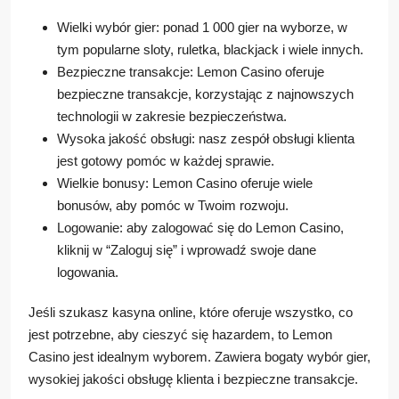
Wielki wybór gier: ponad 1 000 gier na wyborze, w
tym popularne sloty, ruletka, blackjack i wiele innych.
Bezpieczne transakcje: Lemon Casino oferuje
bezpieczne transakcje, korzystając z najnowszych
technologii w zakresie bezpieczeństwa.
Wysoka jakość obsługi: nasz zespół obsługi klienta
jest gotowy pomóc w każdej sprawie.
Wielkie bonusy: Lemon Casino oferuje wiele
bonusów, aby pomóc w Twoim rozwoju.
Logowanie: aby zalogować się do Lemon Casino,
kliknij w “Zaloguj się” i wprowadź swoje dane
logowania.
Jeśli szukasz kasyna online, które oferuje wszystko, co
jest potrzebne, aby cieszyć się hazardem, to Lemon
Casino jest idealnym wyborem. Zawiera bogaty wybór gier,
wysokiej jakości obsługę klienta i bezpieczne transakcje.