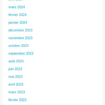
mars 2024
février 2024
janvier 2024
décembre 2023
novembre 2023
octobre 2023
septembre 2023
août 2023
juin 2023
mai 2023
avril 2023
mars 2023
février 2023