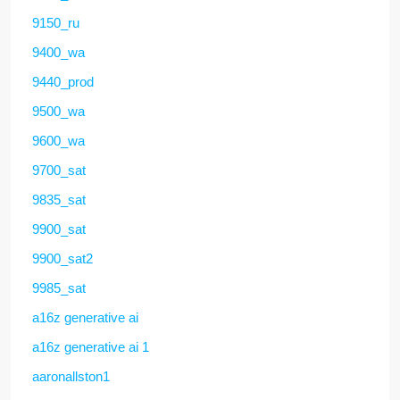
9150_ru
9400_wa
9440_prod
9500_wa
9600_wa
9700_sat
9835_sat
9900_sat
9900_sat2
9985_sat
a16z generative ai
a16z generative ai 1
aaronallston1