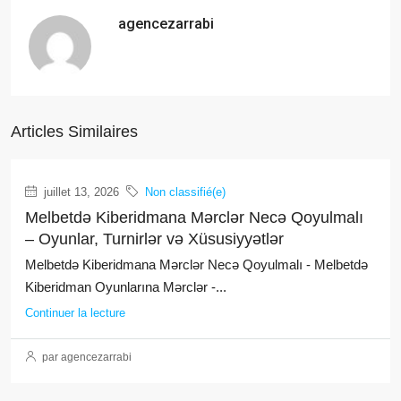
agencezarrabi
Articles Similaires
juillet 13, 2026
Non classifié(e)
Melbetdə Kiberidmana Mərclər Necə Qoyulmalı
– Oyunlar, Turnirlər və Xüsusiyyətlər
Melbetdə Kiberidmana Mərclər Necə Qoyulmalı - Melbetdə
Kiberidman Oyunlarına Mərclər -...
Continuer la lecture
par agencezarrabi