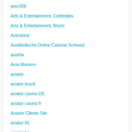
arec506
Arts & Entertainment, Celebrities
Arts & Entertainment, Music
Astronaut
Ausländische Online Casinos Schweiz
austria
Avia Masters
aviator
aviator brazil
aviator casino DE
aviator casino fr
Aviator Clients Site
aviator IN