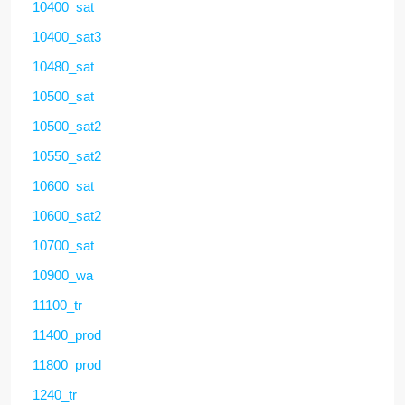
10400_sat
10400_sat3
10480_sat
10500_sat
10500_sat2
10550_sat2
10600_sat
10600_sat2
10700_sat
10900_wa
11100_tr
11400_prod
11800_prod
1240_tr