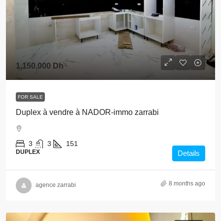
1,150,000 Dh
FOR SALE
Duplex à vendre à NADOR-immo zarrabi
3
3
151
DUPLEX
Details
8 months ago
agence zarrabi