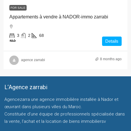
FOR SALE
Appartements à vendre à NADOR-immo zarrabi
3
2
68
شقة
Details
8 months ago
agence zarrabi
L’Agence zarrabi
Agencezarra une agence immobilière installée à Nador et
œuvrant dans plusieurs villes du Maroc.
Constituée d’une équipe de professionnels spécialisée dans
la vente, l’achat et la location de biens immobiliersv