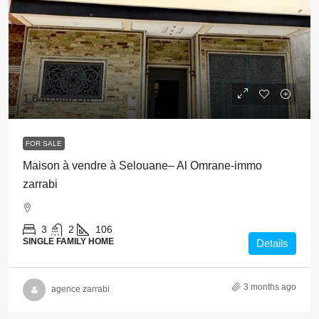
1,640,000 Dh
FOR SALE
Maison à vendre à Selouane– Al Omrane-immo
zarrabi
3
2
106
SINGLE FAMILY HOME
Details
3 months ago
agence zarrabi