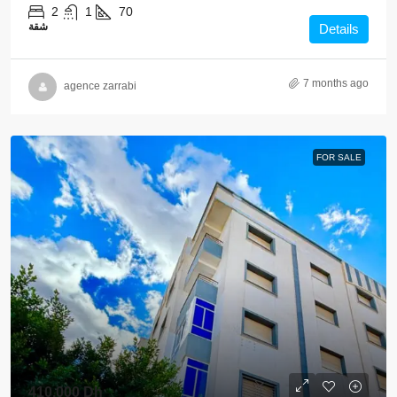
2
1
70
شقة
Details
7 months ago
agence zarrabi
FOR SALE
410,000 Dh