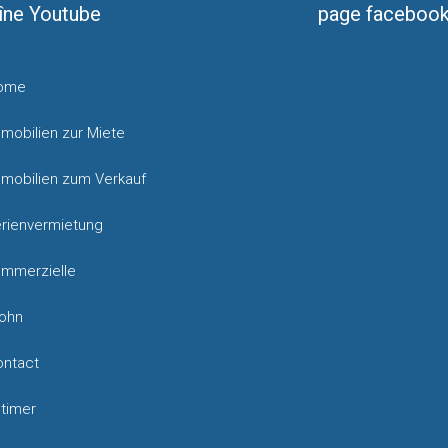
îne Youtube
page faceboo
ome
mobilien zur Miete
mobilien zum Verkauf
erienvermietung
ommerzielle
ohn
ontact
timer