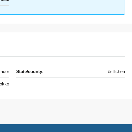
ador
State/county:
östlichen
okko