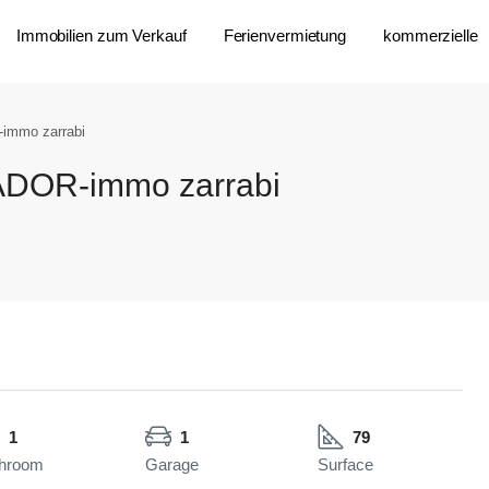
Immobilien zum Verkauf
Ferienvermietung
kommerzielle
immo zarrabi
ADOR-immo zarrabi
1
1
79
hroom
Garage
Surface