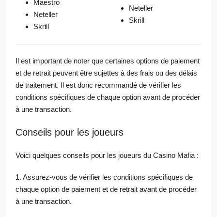
Maestro
Neteller
Neteller
Skrill
Skrill
Il est important de noter que certaines options de paiement
et de retrait peuvent être sujettes à des frais ou des délais
de traitement. Il est donc recommandé de vérifier les
conditions spécifiques de chaque option avant de procéder
à une transaction.
Conseils pour les joueurs
Voici quelques conseils pour les joueurs du Casino Mafia :
1. Assurez-vous de vérifier les conditions spécifiques de
chaque option de paiement et de retrait avant de procéder
à une transaction.