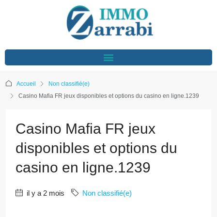
Accueil
Non classifié(e)
Casino Mafia FR jeux disponibles et options du casino en ligne.1239
Casino Mafia FR jeux
disponibles et options du
casino en ligne.1239
il y a 2 mois
Non classifié(e)