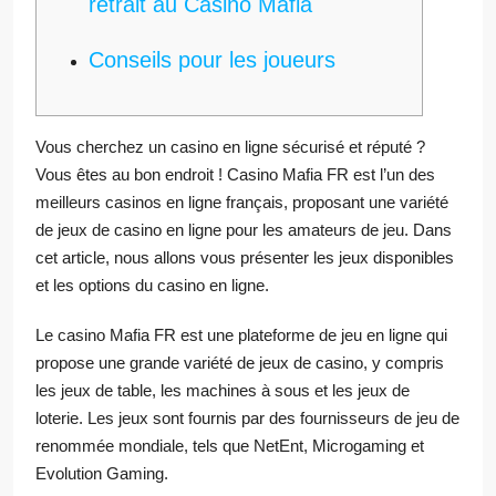
retrait au Casino Mafia
Conseils pour les joueurs
Vous cherchez un casino en ligne sécurisé et réputé ?
Vous êtes au bon endroit ! Casino Mafia FR est l’un des
meilleurs casinos en ligne français, proposant une variété
de jeux de casino en ligne pour les amateurs de jeu. Dans
cet article, nous allons vous présenter les jeux disponibles
et les options du casino en ligne.
Le casino Mafia FR est une plateforme de jeu en ligne qui
propose une grande variété de jeux de casino, y compris
les jeux de table, les machines à sous et les jeux de
loterie. Les jeux sont fournis par des fournisseurs de jeu de
renommée mondiale, tels que NetEnt, Microgaming et
Evolution Gaming.