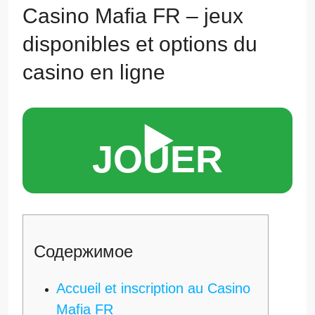
Casino Mafia FR – jeux
disponibles et options du
casino en ligne
▶️
JOUER
Содержимое
Accueil et inscription au Casino
Mafia FR