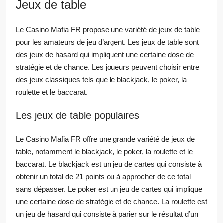
Jeux de table
Le Casino Mafia FR propose une variété de jeux de table
pour les amateurs de jeu d’argent. Les jeux de table sont
des jeux de hasard qui impliquent une certaine dose de
stratégie et de chance. Les joueurs peuvent choisir entre
des jeux classiques tels que le blackjack, le poker, la
roulette et le baccarat.
Les jeux de table populaires
Le Casino Mafia FR offre une grande variété de jeux de
table, notamment le blackjack, le poker, la roulette et le
baccarat. Le blackjack est un jeu de cartes qui consiste à
obtenir un total de 21 points ou à approcher de ce total
sans dépasser. Le poker est un jeu de cartes qui implique
une certaine dose de stratégie et de chance. La roulette est
un jeu de hasard qui consiste à parier sur le résultat d’un