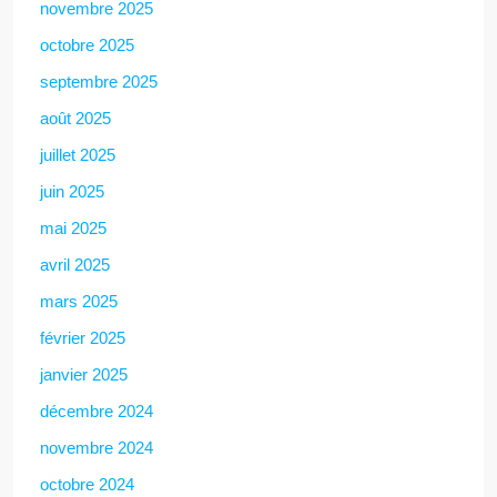
novembre 2025
octobre 2025
septembre 2025
août 2025
juillet 2025
juin 2025
mai 2025
avril 2025
mars 2025
février 2025
janvier 2025
décembre 2024
novembre 2024
octobre 2024