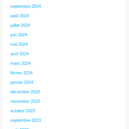
septembre 2024
août 2024
juillet 2024
juin 2024
mai 2024
avril 2024
mars 2024
février 2024
janvier 2024
décembre 2023
novembre 2023
octobre 2023
septembre 2023