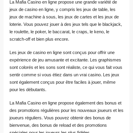
La Mafia Casino en ligne propose une grande variété de
jeux de casino en ligne, y compris les jeux de table, les
jeux de machine à sous, les jeux de cartes et les jeux de
loterie. Vous pouvez jouer à des jeux tels que le blackjack,
le roulette, le poker, le baccarat, le craps, le keno, le
scratch-off et bien plus encore.
Les jeux de casino en ligne sont conçus pour offrir une
expérience de jeu amusante et excitante. Les graphismes
sont colorés et les sons sont réaliste, ce qui vous fait vous
sentir comme si vous étiez dans un vrai casino. Les jeux
sont également conçus pour être faciles à jouer, même
pour les débutants.
La Mafia Casino en ligne propose également des bonus et
des promotions régulières pour les nouveaux joueurs et les
joueurs réguliers. Vous pouvez obtenir des bonus de
bienvenue, des bonus de reload et des promotions
spéciales pour les joueurs les plus fidèles.