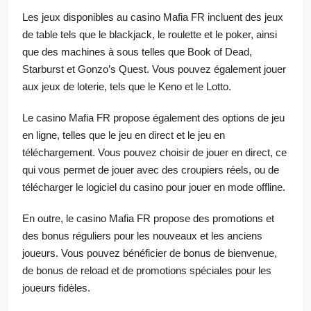
Les jeux disponibles au casino Mafia FR incluent des jeux
de table tels que le blackjack, le roulette et le poker, ainsi
que des machines à sous telles que Book of Dead,
Starburst et Gonzo’s Quest. Vous pouvez également jouer
aux jeux de loterie, tels que le Keno et le Lotto.
Le casino Mafia FR propose également des options de jeu
en ligne, telles que le jeu en direct et le jeu en
téléchargement. Vous pouvez choisir de jouer en direct, ce
qui vous permet de jouer avec des croupiers réels, ou de
télécharger le logiciel du casino pour jouer en mode offline.
En outre, le casino Mafia FR propose des promotions et
des bonus réguliers pour les nouveaux et les anciens
joueurs. Vous pouvez bénéficier de bonus de bienvenue,
de bonus de reload et de promotions spéciales pour les
joueurs fidèles.