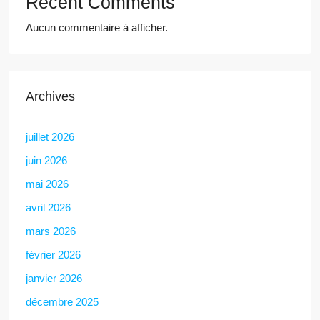
Recent Comments
Aucun commentaire à afficher.
Archives
juillet 2026
juin 2026
mai 2026
avril 2026
mars 2026
février 2026
janvier 2026
décembre 2025