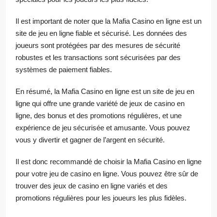
Il est important de noter que la Mafia Casino en ligne est un
site de jeu en ligne fiable et sécurisé. Les données des
joueurs sont protégées par des mesures de sécurité
robustes et les transactions sont sécurisées par des
systèmes de paiement fiables.
En résumé, la Mafia Casino en ligne est un site de jeu en
ligne qui offre une grande variété de jeux de casino en
ligne, des bonus et des promotions régulières, et une
expérience de jeu sécurisée et amusante. Vous pouvez
vous y divertir et gagner de l’argent en sécurité.
Il est donc recommandé de choisir la Mafia Casino en ligne
pour votre jeu de casino en ligne. Vous pouvez être sûr de
trouver des jeux de casino en ligne variés et des
promotions régulières pour les joueurs les plus fidèles.