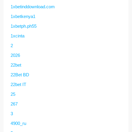
1xbetinddownload.com
1xbetkenya1
1xbetph.ph55
1xcinta
2
2026
22bet
22Bet BD
22bet IT
25
267
3
4900_ru