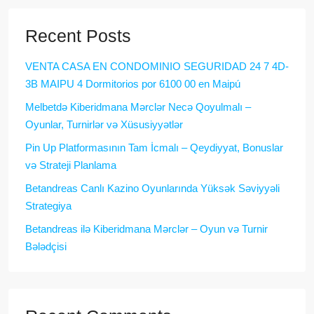
Recent Posts
VENTA CASA EN CONDOMINIO SEGURIDAD 24 7 4D-
3B MAIPU 4 Dormitorios por 6100 00 en Maipú
Melbetdə Kiberidmana Mərclər Necə Qoyulmalı –
Oyunlar, Turnirlər və Xüsusiyyətlər
Pin Up Platformasının Tam İcmalı – Qeydiyyat, Bonuslar
və Strateji Planlama
Betandreas Canlı Kazino Oyunlarında Yüksək Səviyyəli
Strategiya
Betandreas ilə Kiberidmana Mərclər – Oyun və Turnir
Bələdçisi