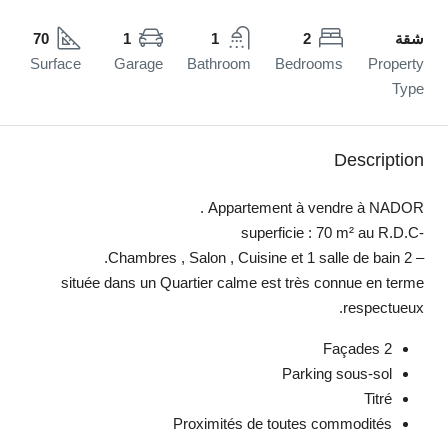
شقة
2
1
1
70
Surface
Garage
Bathroom
Bedrooms
Property
Type
Description
Appartement à vendre à NADOR .
-superficie : 70 m² au R.D.C
– 2 Chambres , Salon , Cuisine et 1 salle de bain.
située dans un Quartier calme est très connue en terme
respectueux.
2 Façades
Parking sous-sol
Titré
Proximités de toutes commodités