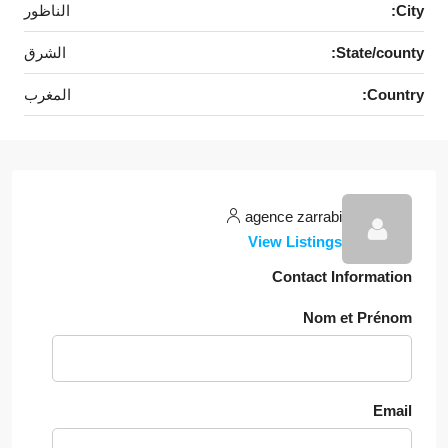
City:
الناظور
State/county:
الشرق
Country:
المغرب
agence zarrabi
View Listings
Contact Information
Nom et Prénom
Email