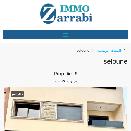
الصفحة الرئيسية
seloune
seloune
6 Properties
ترتيب حسب:
عقار للبيع