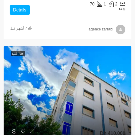
70
1
2
شقة
Details
agence zarrabi
عقار للبيع
410,000 Dh