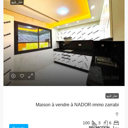
عقار للبيع
2,200,000 Dh
عقار للبيع
Maison à vendre à NADOR-immo zarrabi
100
3
6
منزل, PROMOTION