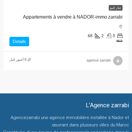
عقار للبيع
Appartements à vendre à NADOR-immo zarrabi
68
2
3
شقة
Details
agence zarrabi
L’Agence zarrabi
Agencezarrabi une agence immobilière installée à Nador et
œuvrant dans plusieurs villes du Maroc.