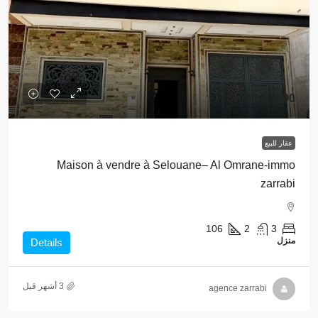
1,640,000 Dh
عقار للبيع
Maison à vendre à Selouane– Al Omrane-immo
zarrabi
106
2
3
منزل
Details
agence zarrabi