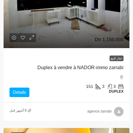
1,150,000 Dh
عقار للبيع
Duplex à vendre à NADOR-immo zarrabi
151
3
3
DUPLEX
Details
agence zarrabi